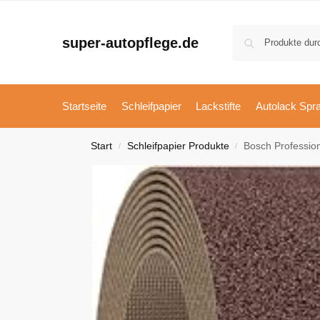
super-autopflege.de
Startseite
Schleifpapier
Lackstifte
Autolack Spr
Start
Schleifpapier Produkte
Bosch Profession
/
/