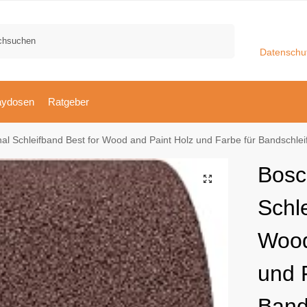
Suchen
Datenschu
aydosen
Ratgeber
al Schleifband Best for Wood and Paint Holz und Farbe für Bandschlei
Bosc
Schl
Wood
und 
Band