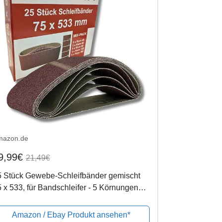
mazon.de
9,99€
21,49€
5 Stück Gewebe-Schleifbänder gemischt
 x 533, für Bandschleifer - 5 Körnungen
weils 5 x K40/60/80/120/180 /
hleifpapier/Schleif-Mix/Schleifbänder
Amazon / Ebay Produkt ansehen*