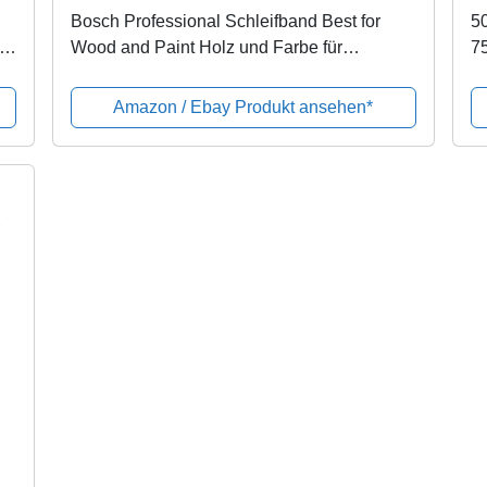
Bosch Professional Schleifband Best for
5
ür
Wood and Paint Holz und Farbe für
75
Bandschleifer (10 Stück, Körnung 80, X440)
je
Sc
Amazon / Ebay Produkt ansehen*