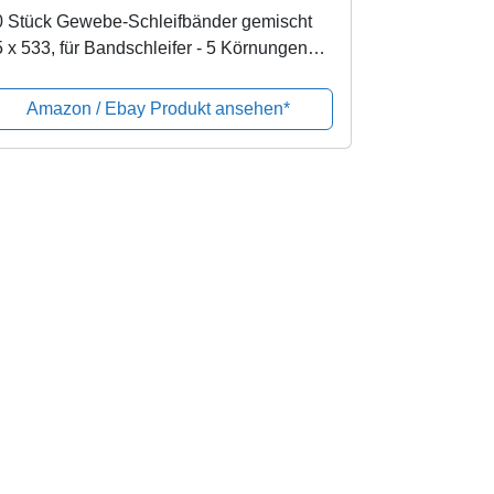
0 Stück Gewebe-Schleifbänder gemischt
 x 533, für Bandschleifer - 5 Körnungen
weils 10 x K40/60/80/120/180 /
hleifpapier/Schleif-Mix/Schleifbänder
Amazon / Ebay Produkt ansehen*