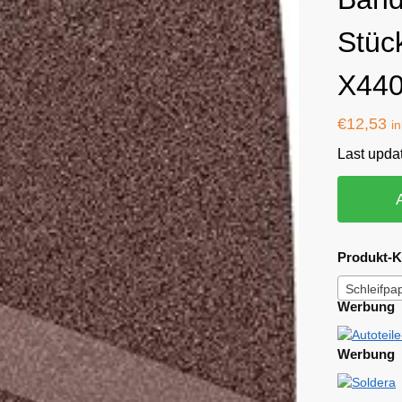
Stüc
X440
€
12,53
i
Last upda
Produkt-K
Schleifpa
Werbung
Werbung