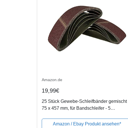
Amazon.de
19,99€
25 Stück Gewebe-Schleifbänder gemischt
75 x 457 mm, für Bandschleifer - 5
Körnungen jeweils 5 x K40/60/80/120/180 
Schleifpapier/Schleif-Mix/Schleifbänder
Amazon / Ebay Produkt ansehen*