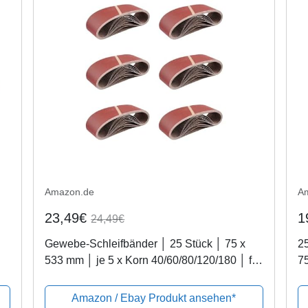
Amazon.de
A
23,49€
1
24,49€
Gewebe-Schleifbänder │ 25 Stück │ 75 x
2
533 mm │ je 5 x Korn 40/60/80/120/180 │ für
75
/
Bandschleifer │ Schleifpapier │
je
Schleifband-Set
Sc
Amazon / Ebay Produkt ansehen*