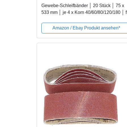
Gewebe-Schleifbänder │ 20 Stück │ 75 x
533 mm │ je 4 x Korn 40/60/80/120/180 │ f
Bandschleifer │ Schleifpapier │
Schleifband-Set
Amazon / Ebay Produkt ansehen*