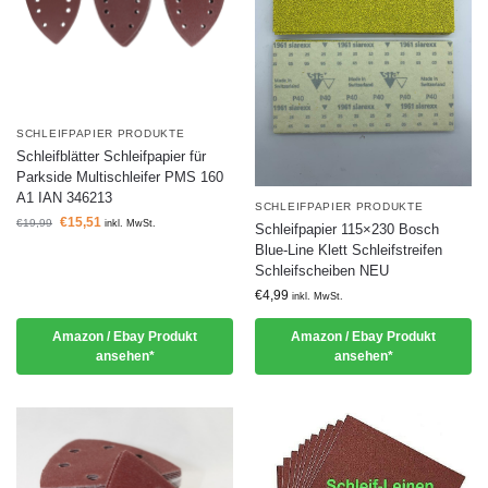
SCHLEIFPAPIER PRODUKTE
Schleifblätter Schleifpapier für
Parkside Multischleifer PMS 160
A1 IAN 346213
SCHLEIFPAPIER PRODUKTE
€
15,51
€
19,99
inkl. MwSt.
Schleifpapier 115×230 Bosch
Blue-Line Klett Schleifstreifen
Schleifscheiben NEU
€
4,99
inkl. MwSt.
Amazon / Ebay Produkt
Amazon / Ebay Produkt
ansehen*
ansehen*