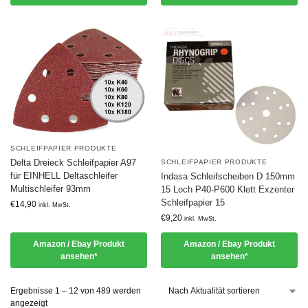
SCHLEIFPAPIER PRODUKTE
Delta Dreieck Schleifpapier A97
SCHLEIFPAPIER PRODUKTE
für EINHELL Deltaschleifer
Indasa Schleifscheiben D 150mm
Multischleifer 93mm
15 Loch P40-P600 Klett Exzenter
Schleifpapier 15
€
14,90
inkl. MwSt.
€
9,20
inkl. MwSt.
Amazon / Ebay Produkt
Amazon / Ebay Produkt
ansehen*
ansehen*
Ergebnisse 1 – 12 von 489 werden
angezeigt