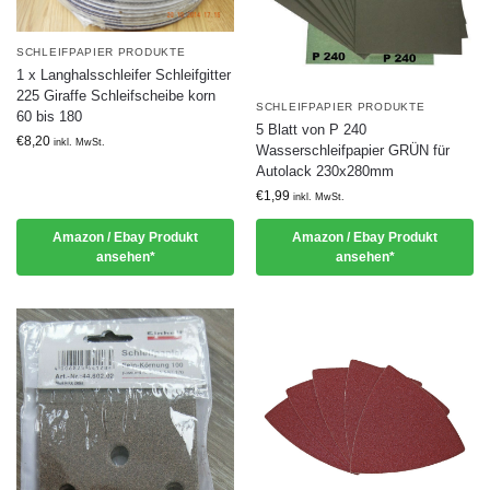
SCHLEIFPAPIER PRODUKTE
1 x Langhalsschleifer Schleifgitter
225 Giraffe Schleifscheibe korn
SCHLEIFPAPIER PRODUKTE
60 bis 180
5 Blatt von P 240
€
8,20
inkl. MwSt.
Wasserschleifpapier GRÜN für
Autolack 230x280mm
€
1,99
inkl. MwSt.
Amazon / Ebay Produkt
Amazon / Ebay Produkt
ansehen*
ansehen*