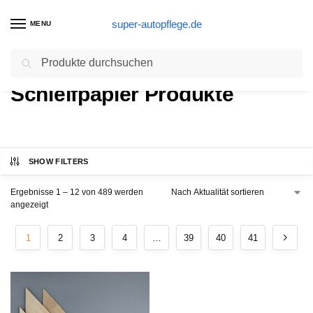
super-autopflege.de
MENU
Suchen
Start
Schleifpapier Produkte
/
Schleifpapier Produkte
SHOW FILTERS
Ergebnisse 1 – 12 von 489 werden
angezeigt
1
2
3
4
…
39
40
41