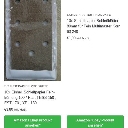
SCHLEIFPAPIER PRODUKTE
10x Schleifpapier Schleifblätter
80mm für Fein Multimaster Korn
60-240
€
1,90
inkl. MwSt.
SCHLEIFPAPIER PRODUKTE
10x Einhell Schleifpapier Fein-
körnung 100 / Past f BSS 150 ,
EST 170 , YPL 150
€
3,80
inkl. MwSt.
Amazon / Ebay Produkt
Amazon / Ebay Produkt
ansehen*
ansehen*