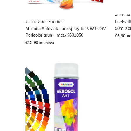
AUTOLA
Lackstif
AUTOLACK PRODUKTE
50ml sch
Multona Autolack Lackspray für VW LC6V
Perlcolor grün – met./K601050
€
6,90
ink
€
13,99
inkl. MwSt.