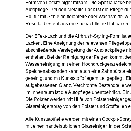
Form von Lackreiniger ratsam. Die Speziallacke b
Autopflege. Bei den Metallic-Lack ist die Pflege
Politur mit Schleifmittelanteile oder Wachsmittel wi
Resultat besteht aus eine beträchtliche Haltbarkei
Der Effekt-Lack und die Airbrush-Styling-Form ist a
Lacken. Eine Aneignung der relevanten Pflegetipps
abschließende Versiegelung der Autolackpflege nich
enthalten. Bei der Reinigung der Felgen kommt der
Wasserreinigung mit einen Hochdruckgerät erleicht
Speichenabständen kann auch eine Zahnbürste eine 
gereinigt und mit Kunststoffpflegemittel gepflegt. 
aufgebesserten Glanz. Verchromte Bestandteile we
Im Innenraum ist die Autopflege unentbehrlich. E
Die Polster werden mit Hilfe von Polsterreiniger g
Glasreinigerspray von den Polster und Stoffteilen e
Alle Kunststoffteile werden mit einen Cockpit-Sp
mit einen handelsüblichen Glasreiniger. In der Sc