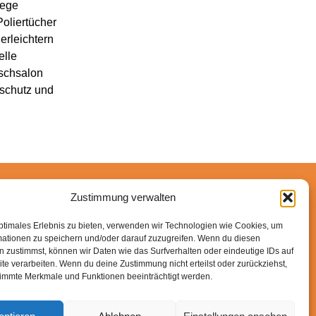
lege
Poliertücher
erleichtern
elle
aschsalon
nschutz und
Zustimmung verwalten
n-Partner verdiene ich an qualifizierten Käufen.
ptimales Erlebnis zu bieten, verwenden wir Technologien wie Cookies, um
mationen zu speichern und/oder darauf zuzugreifen. Wenn du diesen
 zustimmst, können wir Daten wie das Surfverhalten oder eindeutige IDs auf
te verarbeiten. Wenn du deine Zustimmung nicht erteilst oder zurückziehst,
immte Merkmale und Funktionen beeinträchtigt werden.