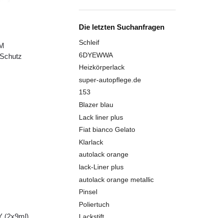
Die letzten Suchanfragen
Schleif
UM
6DYEWWA
 Schutz
Heizkörperlack
super-autopflege.de
153
Blazer blau
Lack liner plus
Fiat bianco Gelato
Klarlack
autolack orange
lack-Liner plus
autolack orange metallic
Pinsel
Poliertuch
(2x9ml)
Lackstift