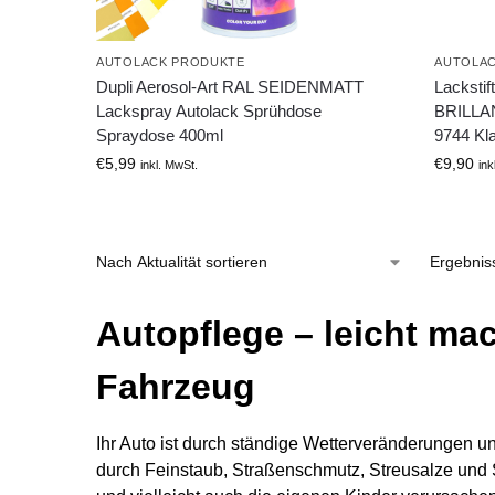
AUTOLACK PRODUKTE
AUTOLA
Dupli Aerosol-Art RAL SEIDENMATT
Lacksti
Lackspray Autolack Sprühdose
BRILLAN
Spraydose 400ml
9744 Kla
€
5,99
€
9,90
inkl. MwSt.
ink
Ergebnis
Autopflege – leicht ma
Fahrzeug
Ihr Auto ist durch ständige Wetterveränderungen u
durch Feinstaub, Straßenschmutz, Streusalze und St