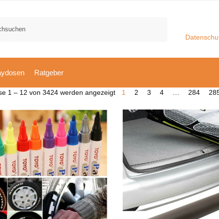
Suchen
Datenschu
aydosen
Ratgeber
se 1 – 12 von 3424 werden angezeigt
1
2
3
4
…
284
28