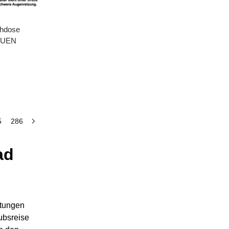
ühdose
RUEN
5
286
ad
stungen
ubsreise