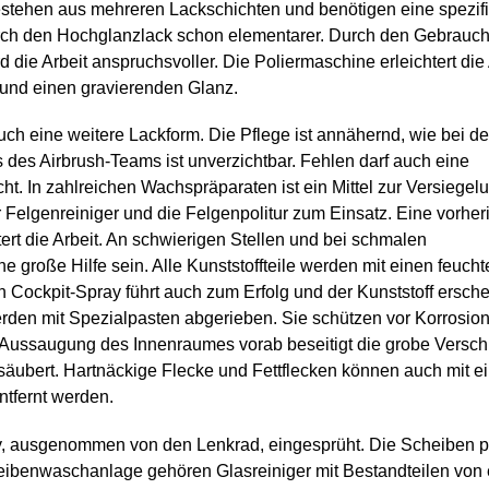
estehen aus mehreren Lackschichten und benötigen eine spezif
 durch den Hochglanzlack schon elementarer. Durch den Gebrauc
rd die Arbeit anspruchsvoller. Die Poliermaschine erleichtert die
t und einen gravierenden Glanz.
uch eine weitere Lackform. Die Pflege ist annähernd, wie bei de
 des Airbrush-Teams ist unverzichtbar. Fehlen darf auch eine
t. In zahlreichen Wachspräparaten ist ein Mittel zur Versiegel
 Felgenreiniger und die Felgenpolitur zum Einsatz. Eine vorher
ert die Arbeit. An schwierigen Stellen und bei schmalen
große Hilfe sein. Alle Kunststoffteile werden mit einen feuch
Ein Cockpit-Spray führt auch zum Erfolg und der Kunststoff ersche
rden mit Spezialpasten abgerieben. Sie schützen vor Korrosio
in Aussaugung des Innenraumes vorab beseitigt die grobe Versc
esäubert. Hartnäckige Flecke und Fettflecken können auch mit e
ntfernt werden.
ray, ausgenommen von den Lenkrad, eingesprüht. Die Scheiben 
heibenwaschanlage gehören Glasreiniger mit Bestandteilen von e