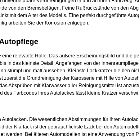
en unvermeidbare Verunreinigungen in und an Ihren Fahrzeug. A
tände von den Bremsbelägen. Feine Rußrückstände von den Ab
sinkt mit dem Alter des Modells. Eine perfekt durchgeführte Auto
tig arbeiten Sie der Korrosion entgegen.
Autopflege
ge eine relevante Rolle. Das äußere Erscheinungsbild und die 
is in das kleinste Detail. Angefangen von der Innenraumpflege 
ann stumpf und matt aussehen. Kleinste Lackkratzer bleiben nic
 ist zuerst die Grundreinigung der Karosserie mit Hilfe von Auto
das Absprühen mit Klarwasser aller Reinigungsmittel ist anzust
d des Farbcodes Ihres Autolackes lässt kleine Kratzer verschw
n Autolacken. Die wesentlichen Abstimmungen für Ihren Autolack
d der Klarlack ist der gebräuchlichste Lack bei den Automodell
et werden. Bei älteren Automodellen ist eine Anwendung von Po