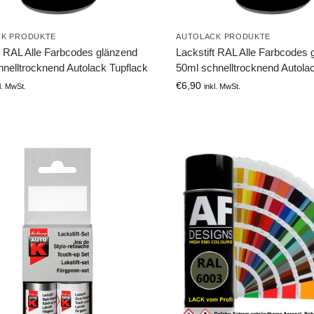
CK PRODUKTE
AUTOLACK PRODUKTE
t RAL Alle Farbcodes glänzend
Lackstift RAL Alle Farbcodes 
nelltrocknend Autolack Tupflack
50ml schnelltrocknend Autola
€
6,90
l. MwSt.
inkl. MwSt.