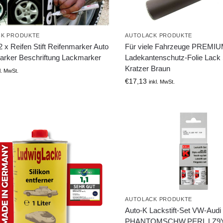
CK PRODUKTE
AUTOLACK PRODUKTE
 x Reifen Stift Reifenmarker Auto
Für viele Fahrzeuge PREMI
arker Beschriftung Lackmarker
Ladekantenschutz-Folie Lack
Kratzer Braun
l. MwSt.
€
17,13
inkl. MwSt.
AUTOLACK PRODUKTE
Auto-K Lackstift-Set VW-Audi
PHANTOMSCHW.PERL LZ9Y 