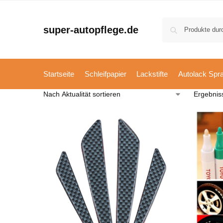
super-autopflege.de
Startseite
Schleifpapier
Lackstifte
Autolack Spr
Ergebnis