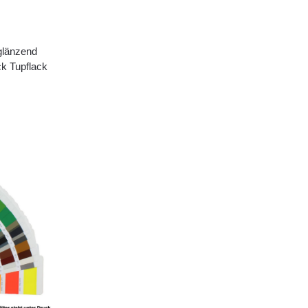
glänzend
ck Tupflack