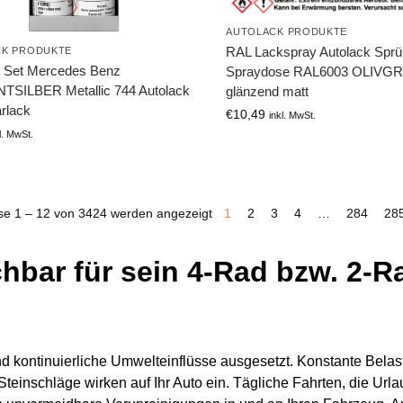
AUTOLACK PRODUKTE
RAL Lackspray Autolack Spr
CK PRODUKTE
ft Set Mercedes Benz
Spraydose RAL6003 OLIVG
TSILBER Metallic 744 Autolack
glänzend matt
rlack
€
10,49
inkl. MwSt.
l. MwSt.
se 1 – 12 von 3424 werden angezeigt
1
2
3
4
…
284
28
chbar für sein 4-Rad bzw. 2-R
nd kontinuierliche Umwelteinflüsse ausgesetzt. Konstante Bela
einschläge wirken auf Ihr Auto ein. Tägliche Fahrten, die Urla