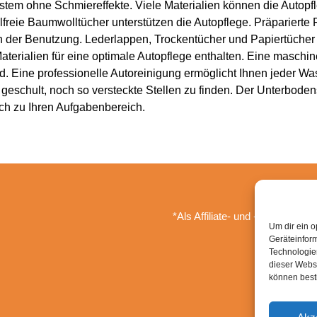
tem ohne Schmiereffekte. Viele Materialien können die Autopf
lfreie Baumwolltücher unterstützen die Autopflege. Präparierte 
in der Benutzung. Lederlappen, Trockentücher und Papiertücher 
Materialien für eine optimale Autopflege enthalten. Eine maschin
nd. Eine professionelle Autoreinigung ermöglicht Ihnen jeder W
geschult, noch so versteckte Stellen zu finden. Der Unterbode
uch zu Ihren Aufgabenbereich.
*Als Affiliate- und -Ebay/Amazo
Um dir ein o
Geräteinfor
Technologien
dieser Websi
können best