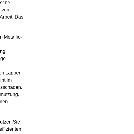
ische
h von
 Arbeit. Das
n Metallic-
ung
ige
ten Lappen
int im
nsschäden.
hmutzung.
inen
putzen Sie
ffizienten