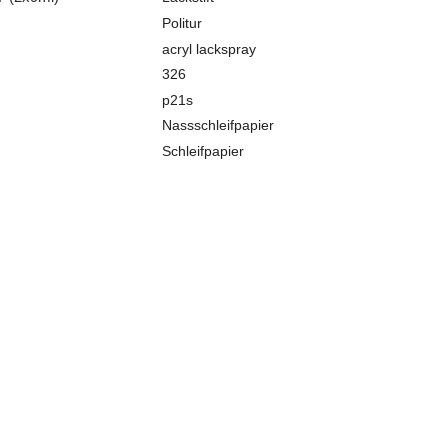
Politur
acryl lackspray
326
p21s
Nassschleifpapier
Schleifpapier