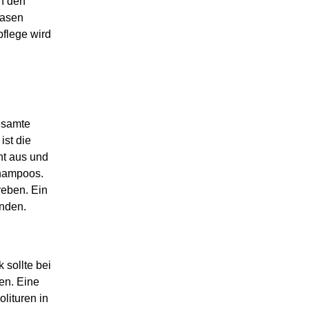
n den
gasen
pflege wird
gesamte
ist die
ht aus und
shampoos.
reben. Ein
inden.
 sollte bei
en. Eine
lituren in