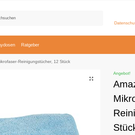
Suchen
Datenschu
aydosen
Ratgeber
krofaser-Reinigungstücher, 12 Stück
Angebot!
Amaz
Mikr
Rein
Stüc