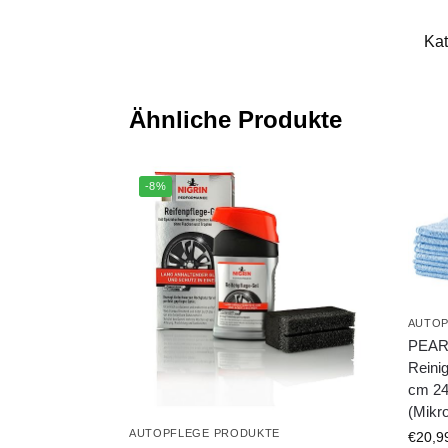
Kat
Ähnliche Produkte
-8%
AUTOP
PEARL
Reini
cm 2
(Mikr
AUTOPFLEGE PRODUKTE
€
20,9