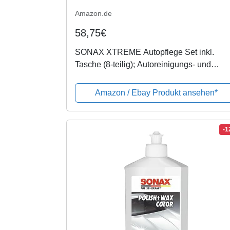
Amazon.de
58,75€
SONAX XTREME Autopflege Set inkl.
Tasche (8-teilig); Autoreinigungs- und
Pflegeset für den Fahrzeug-Außenbereich
(für Lack und Felgen) | Art-Nr. 07615410
Amazon / Ebay Produkt ansehen*
-