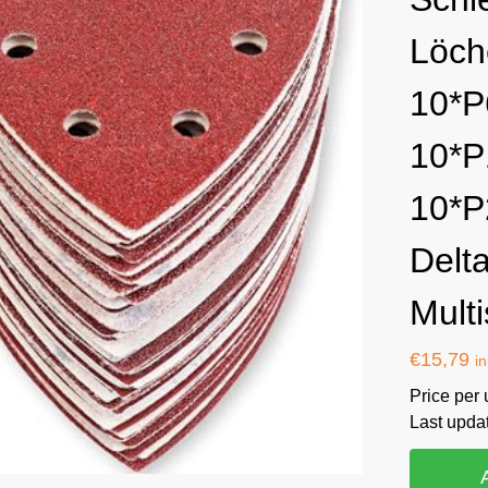
Löch
10*P
10*P
10*P
Delta
Multi
€
15,79
i
Price per 
Last upda