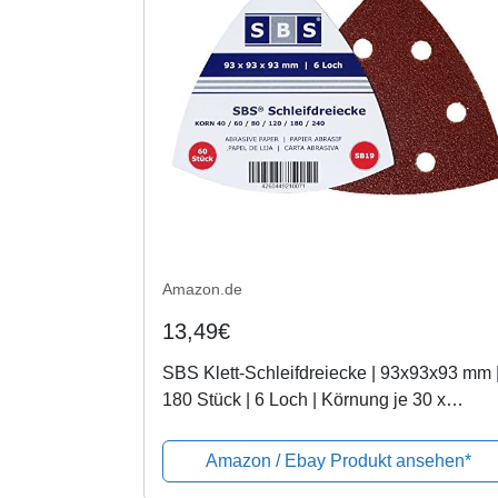
Amazon.de
13,49€
SBS Klett-Schleifdreiecke | 93x93x93 mm 
180 Stück | 6 Loch | Körnung je 30 x
40/60/80/120/180/240 | für Delta-Schleifer
Amazon / Ebay Produkt ansehen*