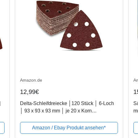
Amazon.de
A
12,99€
1
|
Delta-Schleifdreiecke │120 Stück │ 6-Loch
S&
│ 93 x 93 x 93 mm │ je 20 x Korn
mm
40/60/80/120/180/240 │ für Deltaschleifer │
Sc
Schleifblätter │ dreieckige...
10
Amazon / Ebay Produkt ansehen*