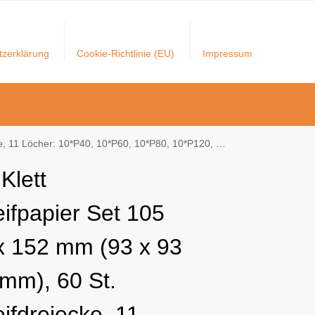
tzerklärung
Cookie-Richtlinie (EU)
Impressum
P80, 10*P120, 10*P180, 10*P240 für Deltaschleifer / Multischleifer
Klett
eifpapier Set 105
 152 mm (93 x 93
 mm), 60 St.
ifdreiecke, 11