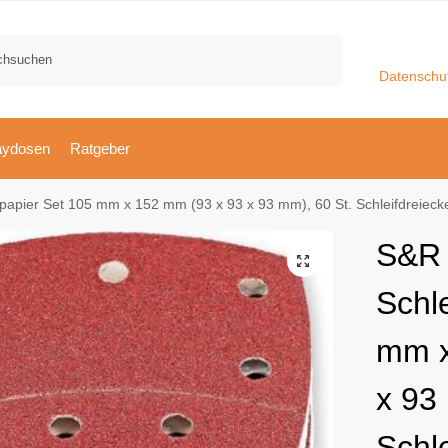
Suchen
Datenschu
aydosen
Ratgeber
r Set 105 mm x 152 mm (93 x 93 x 93 mm), 60 St. Schleifdreiecke, 11 Löcher: 10*P40, 10*P60, 10*
S&R 
Schl
mm x
x 93
Schle