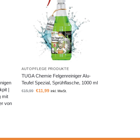
AUTOPFLEGE PRODUKTE
TUGA Chemie Felgenreiniger Alu-
inigen
Teufel Spezial, Sprühflasche, 1000 ml
pit |
€
11,99
€
15,99
inkl. MwSt.
g mit
er von