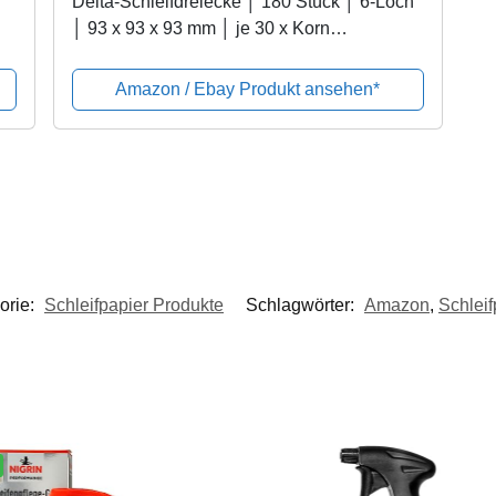
Delta-Schleifdreiecke │ 180 Stück │ 6-Loch
│ 93 x 93 x 93 mm │ je 30 x Korn
40/60/80/120/180/240 │ für Deltaschleifer │
Schleifblätter │ dreieckige...
Amazon / Ebay Produkt ansehen*
orie:
Schleifpapier Produkte
Schlagwörter:
Amazon
,
Schleif