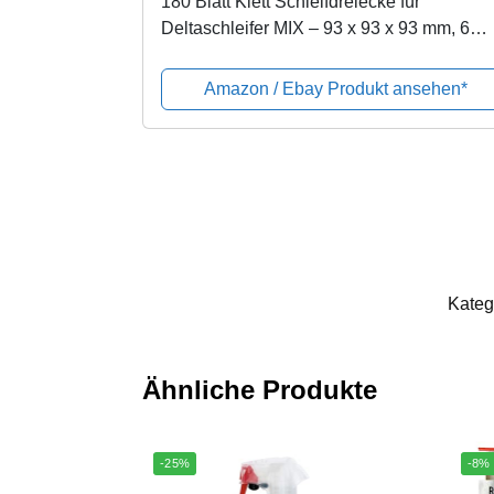
180 Blatt Klett Schleifdreiecke für
Deltaschleifer MIX – 93 x 93 x 93 mm, 6
Loch – Körnungen je 30 x Korn
40/60/80/120/180/240 /...
Amazon / Ebay Produkt ansehen*
Kateg
Ähnliche Produkte
-25%
-8%