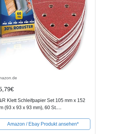
mazon.de
5,79€
R Klett Schleifpapier Set 105 mm x 152
 (93 x 93 x 93 mm), 60 St.
hleifdreiecke, 11 Löcher: 10*P40, 10*P60,
*P80, 10*P120, 10*P180, 10*P240 für...
Amazon / Ebay Produkt ansehen*