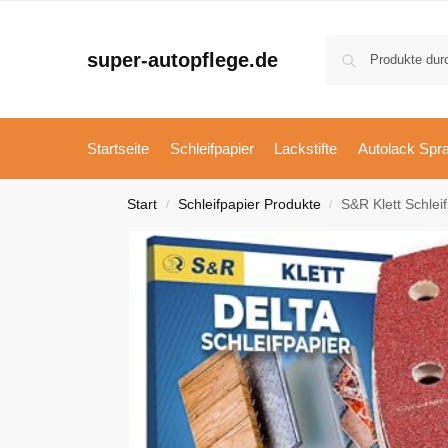
super-autopflege.de
Startseite
Schleifpapier
Lackstifte
Autolack Spr
Start
Schleifpapier Produkte
S&R Klett Schleifpapie
/
/