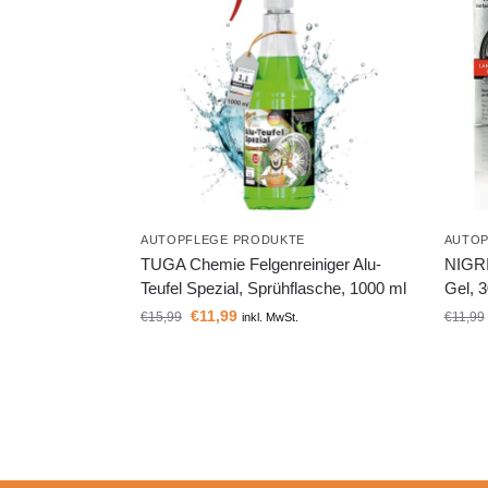
AUTOPFLEGE PRODUKTE
AUTOP
TUGA Chemie Felgenreiniger Alu-
NIGRI
Teufel Spezial, Sprühflasche, 1000 ml
Gel, 
€
11,99
€
15,99
€
11,99
inkl. MwSt.