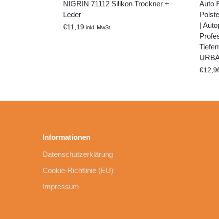
NIGRIN 71112 Silikon Trockner +
Auto 
Leder
Polste
| Auto
€
11,19
inkl. MwSt.
Profes
Tiefe
URBA
€
12,9
Informationen
Datenschutzerklärung
Cookie-Richtlinie (EU)
Impressum