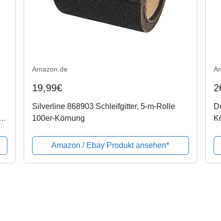
Amazon.de
A
19,99€
2
Silverline 868903 Schleifgitter, 5-m-Rolle
Du
100er-Körnung
Kö
）
14
Amazon / Ebay Produkt ansehen*