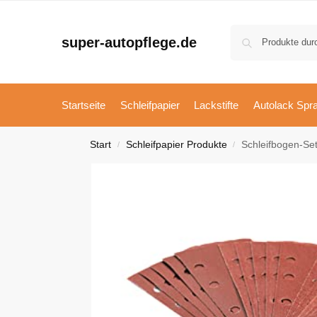
super-autopflege.de
Startseite
Schleifpapier
Lackstifte
Autolack Spr
Start
Schleifpapier Produkte
Schleifbogen-Set 
/
/