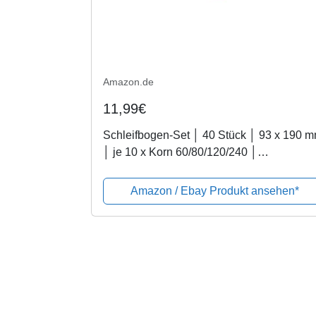
Amazon.de
11,99€
Schleifbogen-Set │ 40 Stück │ 93 x 190 
│ je 10 x Korn 60/80/120/240 │
selbsthaftend │ für Schwingschleifer │
Schleifpapier │ Schleifbögen
Amazon / Ebay Produkt ansehen*