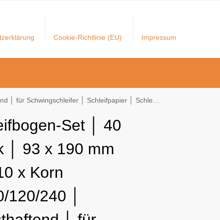
tzerklärung
Cookie-Richtlinie (EU)
Impressum
für Schwingschleifer │ Schleifpapier │ Schleifbögen
eifbogen-Set │ 40
k │ 93 x 190 mm
10 x Korn
0/120/240 │
thaftend │ für