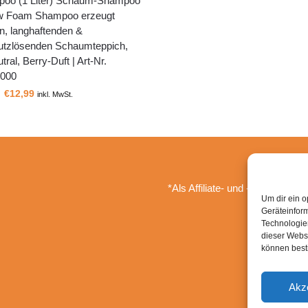
oo (1 Liter) Schaum-Shampoo
w Foam Shampoo erzeugt
n, langhaftenden &
tzlösenden Schaumteppich,
tral, Berry-Duft | Art-Nr.
000
€
12,99
inkl. MwSt.
*Als Affiliate- und -Ebay/Amazo
Um dir ein o
Geräteinfor
Technologien
dieser Websi
können best
Akz