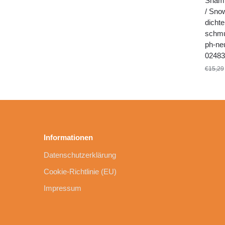
Shamp
/ Sno
dichte
schmu
ph-neu
02483
€
15,29
Informationen
Datenschutzerklärung
Cookie-Richtlinie (EU)
Impressum