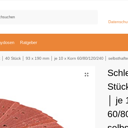
Suchen
Datenschu
aydosen
Ratgeber
│ 40 Stück │ 93 x 190 mm │ je 10 x Korn 60/80/120/240 │ selbsthaftend │ 
Schl
Stüc
│ je 
60/8
selbs