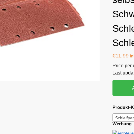
Schw
Schle
Schl
€
11,99
in
Price per 
Last upda
Produkt-K
Schleifpa
Werbung