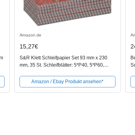
Amazon.de
A
15,27€
2
mm
S&R Klett Schleifpapier Set 93 mm x 230
Bo
mm, 35 St. Schleifblätter: 5*P40, 5*P60,
Sc
5*P80, 10*P120, 10*P240 für
Wo
Schleifmaschine
C
Amazon / Ebay Produkt ansehen*