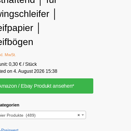
ingschleifer │
ifpapier │
eifbögen
kl. MwSt.
unit: 0,30 € / Stück
ted on 4. August 2026 15:38
Amazon / Ebay Produkt ansehen*
ategorien
pier Produkte (489)
×