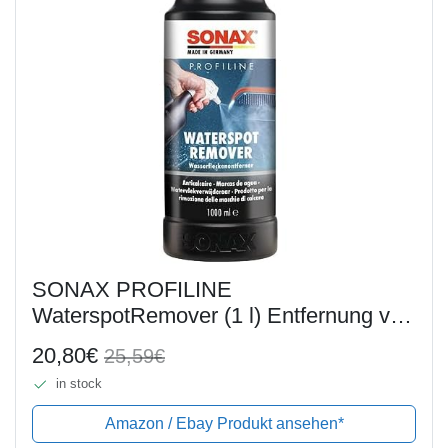
SONAX PROFILINE
WaterspotRemover (1 l) Entfernung von
eingetrockneten Kalk/Wasserflecken
20,80€
25,59€
auf allen außenliegenden
in stock
Fahrezugoberflächen | Art-Nr.
02753000
Amazon / Ebay Produkt ansehen*