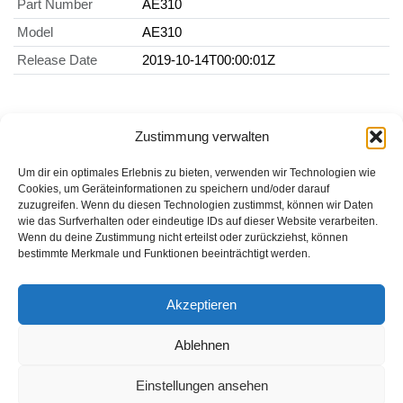
Part Number
AE310
Model
AE310
Release Date
2019-10-14T00:00:01Z
Zustimmung verwalten
Um dir ein optimales Erlebnis zu bieten, verwenden wir Technologien wie
Cookies, um Geräteinformationen zu speichern und/oder darauf
zuzugreifen. Wenn du diesen Technologien zustimmst, können wir Daten
Informationen
wie das Surfverhalten oder eindeutige IDs auf dieser Website verarbeiten.
Wenn du deine Zustimmung nicht erteilst oder zurückziehst, können
Datenschutzerklärung
bestimmte Merkmale und Funktionen beeinträchtigt werden.
Cookie-Richtlinie (EU)
Akzeptieren
Impressum
Ablehnen
*Als Affiliate- und -Ebay/Amazon-Partner verdiene ich an
qualifizierten Käufen.
Einstellungen ansehen