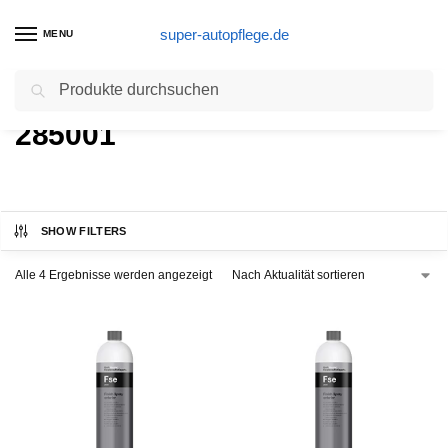
super-autopflege.de
MENU
Suchen
Start
Produkt Part Number
285001
/
/
285001
SHOW FILTERS
Alle 4 Ergebnisse werden angezeigt