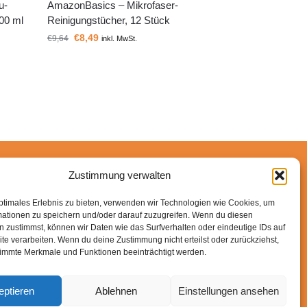
u-
AmazonBasics – Mikrofaser-
000 ml
Reinigungstücher, 12 Stück
€
8,49
€
9,64
inkl. MwSt.
Zustimmung verwalten
n-Partner verdiene ich an qualifizierten Käufen.
ptimales Erlebnis zu bieten, verwenden wir Technologien wie Cookies, um
mationen zu speichern und/oder darauf zuzugreifen. Wenn du diesen
 zustimmst, können wir Daten wie das Surfverhalten oder eindeutige IDs auf
te verarbeiten. Wenn du deine Zustimmung nicht erteilst oder zurückziehst,
immte Merkmale und Funktionen beeinträchtigt werden.
eptieren
Ablehnen
Einstellungen ansehen