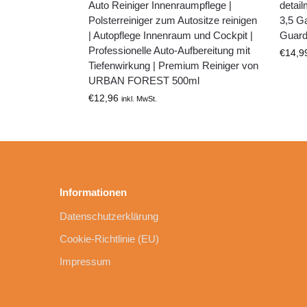
Auto Reiniger Innenraumpflege |
detai
Polsterreiniger zum Autositze reinigen
3,5 G
| Autopflege Innenraum und Cockpit |
Guar
Professionelle Auto-Aufbereitung mit
€
14,9
Tiefenwirkung | Premium Reiniger von
URBAN FOREST 500ml
€
12,96
inkl. MwSt.
Informationen
Datenschutzerklärung
Cookie-Richtlinie (EU)
Impressum