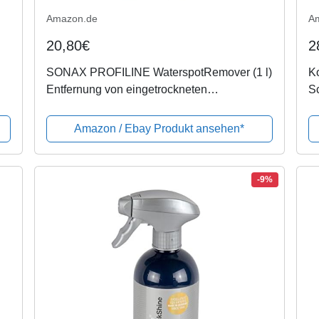
Amazon.de
A
20,80€
2
SONAX PROFILINE WaterspotRemover (1 l)
Ko
Entfernung von eingetrockneten
Sc
Kalk/Wasserflecken auf allen
außenliegenden Fahrezugoberflächen | Art-
Amazon / Ebay Produkt ansehen*
Nr. 02753000
-9%