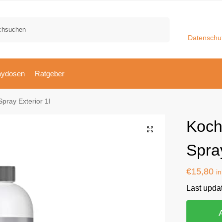
Suchen
Datenschu
aydosen
Ratgeber
pray Exterior 1l
Koch
Spray
€
15,80
i
Last upda