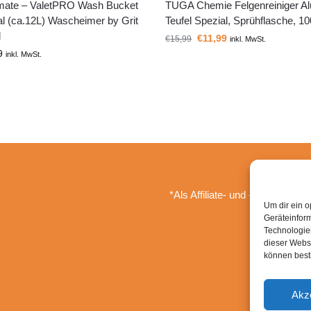
lmate – ValetPRO Wash Bucket
TUGA Chemie Felgenreiniger Al
al (ca.12L) Wascheimer by Grit
Teufel Spezial, Sprühflasche, 1
d
€
11,99
€
15,99
inkl. MwSt.
9
inkl. MwSt.
*Als Affiliate- und -Ebay/Amazo
Um dir ein o
Geräteinfor
Technologien
dieser Websi
können best
Akz