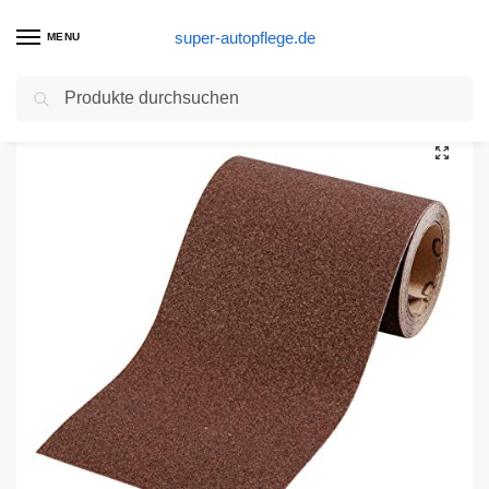
super-autopflege.de
MENU
Suchen
Start
Schleifpapier Produkte
kwb Schleifpapier auf Rolle – Schleifpapier-Rolle 5 m für Metall, Holz, Lack 115 mm, Korn K-180
/
/