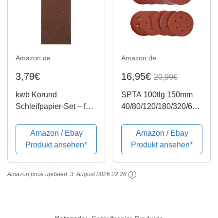
Amazon.de
Amazon.de
3,79€
16,95€
20,99€
kwb Korund
SPTA 100tlg 150mm
Schleifpapier-Set – für
40/80/120/180/320/600
Holz und Farbe, K 60,
/800/1000/1500/2000
K 80, K 120, K 180,
Schleifscheiben
Amazon / Ebay
Amazon / Ebay
115 mm x 280 m, für
Schleifpapiere
Produkt ansehen*
Produkt ansehen*
Schwingschleifer (50
Exzenterschleifmaschi
Stk. - Sparpack)
nen Körnung, mit 6
Amazon price updated:
3. August 2026 22:28
Löchern für...