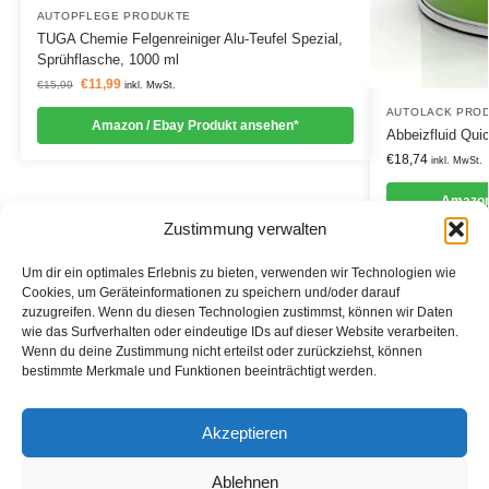
AUTOPFLEGE PRODUKTE
TUGA Chemie Felgenreiniger Alu-Teufel Spezial,
Sprühflasche, 1000 ml
€
11,99
€
15,99
inkl. MwSt.
AUTOLACK PRO
Amazon / Ebay Produkt ansehen*
Abbeizfluid Qui
€
18,74
inkl. MwSt.
Amazon
Zustimmung verwalten
Um dir ein optimales Erlebnis zu bieten, verwenden wir Technologien wie
Cookies, um Geräteinformationen zu speichern und/oder darauf
zuzugreifen. Wenn du diesen Technologien zustimmst, können wir Daten
Informationen
wie das Surfverhalten oder eindeutige IDs auf dieser Website verarbeiten.
Wenn du deine Zustimmung nicht erteilst oder zurückziehst, können
Datenschutzerklärung
bestimmte Merkmale und Funktionen beeinträchtigt werden.
Cookie-Richtlinie (EU)
Akzeptieren
Impressum
Ablehnen