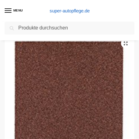
super-autopflege.de
MENU
Suchen
Start
Schleifpapier Produkte
kwb Korund Schleifpapier-Set – für Holz und Farbe, K 60, K 80, K 120, K 180, 115 mm x 280 m, für Schwingschleifer (50 Stk. – Sparpack)
/
/