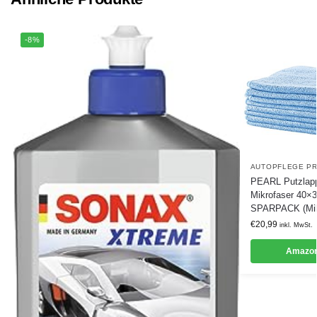
-8%
AUTOPFLEGE P
PEARL Putzlapp
Mikrofaser 40×
SPARPACK (Mikr
€
20,99
inkl. MwSt.
Amazon