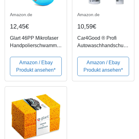
Amazon.de
Amazon.de
12,45€
10,59€
Glart 46PP Mikrofaser
Car4Good ® Profi
Handpolierschwamm
Autowaschhandschuh
6er Set, 130x25 mm,
aus saugfähigster
Wax Applikator Pad für
Microfaser -
Amazon / Ebay
Amazon / Ebay
Wachse, Polituren,
Autoschwamm zum
Produkt ansehen*
Produkt ansehen*
Lackreiniger,
Auto waschen -
Autopolitur, statt
Premium
Poliermaschine
Waschhandschuh
Schwamm Saugkraft
Mikrofaser