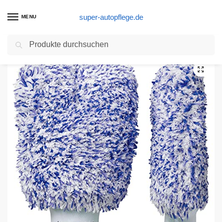
super-autopflege.de
MENU
Suchen
Start
Autopflege Produkte
Car4Good ® Profi Autowaschhandschuh aus saugfähigster Microfaser – Autoschwamm zum Auto waschen – Premium Waschhandschuh Schwamm Saugkraft Mikrofaser
/
/