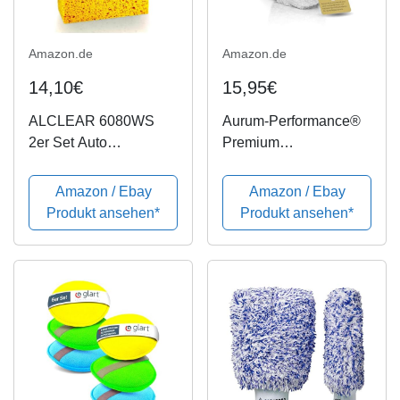
Amazon.de
Amazon.de
14,10€
15,95€
ALCLEAR 6080WS
Aurum-Performance®
2er Set Auto
Premium
Waschschwamm,
Autoschwamm aus
Jumbo Autoschwamm
saugfähiger Mikrofaser
Amazon / Ebay
Amazon / Ebay
für Autopflege, Lack,
- Profi Auto
Produkt ansehen*
Produkt ansehen*
Felgen, Reinigung
Waschschwamm zur
außen und innen,
Autoreinigung und
18x12x6 cm
Autoaufbereitung
(weiß, 24x14x7cm)