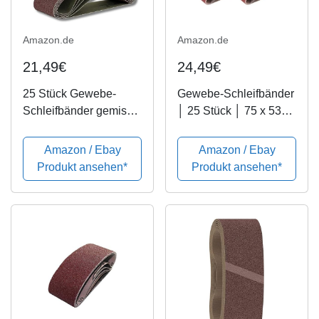
Amazon.de
Amazon.de
21,49€
24,49€
25 Stück Gewebe-
Gewebe-Schleifbänder
Schleifbänder gemischt
│ 25 Stück │ 75 x 533
75 x 533, für
mm │ je 5 x Korn
Bandschleifer - 5
40/60/80/120/180 │ für
Amazon / Ebay
Amazon / Ebay
Körnungen jeweils 5 x
Bandschleifer │
Produkt ansehen*
Produkt ansehen*
K40/60/80/120/180 /
Schleifpapier │
Schleifpapier/Schleif-
Schleifband-Set
Mix/Schleifbänder