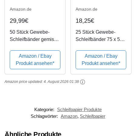
Amazon.de
Amazon.de
29,99€
18,25€
50 Stück Gewebe-
25 Stück Gewebe-
Schleifbänder gemischt
Schleifbänder 75 x 533
75 x 533, für
mm Körnung je 5 x
Bandschleifer - 5
40/60/80/120/180 für
Amazon / Ebay
Amazon / Ebay
Körnungen jeweils 10 x
Bandschleifer
Produkt ansehen*
Produkt ansehen*
K40/60/80/120/180 /
Schleifpapier/Schleif-
Amazon price updated:
4. August 2026 01:38
Mix/Schleifbänder
Kategorie:
Schleifpapier Produkte
Schlagwörter:
Amazon
,
Schleifpapier
Ähnliche Produkte