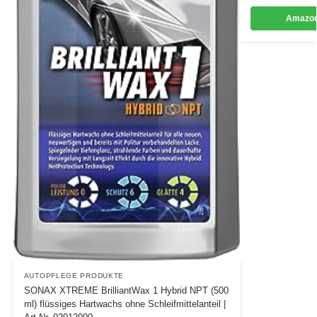
Amazon
AUTOPFLEGE PRODUKTE
SONAX XTREME BrilliantWax 1 Hybrid NPT (500
ml) flüssiges Hartwachs ohne Schleifmittelanteil |