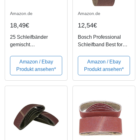
Amazon.de
Amazon.de
18,49€
12,54€
25 Schleifbänder
Bosch Professional
gemischt
Schleifband Best for
K40/60/80/120/180
Wood and Paint Holz
Schleifband f.
und Farbe für
Amazon / Ebay
Amazon / Ebay
Bandschleifgeräte
Bandschleifer (10
Produkt ansehen*
Produkt ansehen*
75x533 mm
Stück, Körnung 80,
│Schleifbandset │ P-D-
X440)
W®