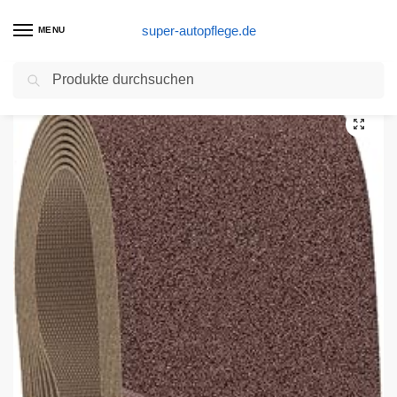
super-autopflege.de
MENU
Suchen
Start
Schleifpapier Produkte
Bosch Professional Schleifband Best for Wood and Paint Holz und Farbe für Bandschleifer (10 Stück, Körnung 80, X440)
/
/