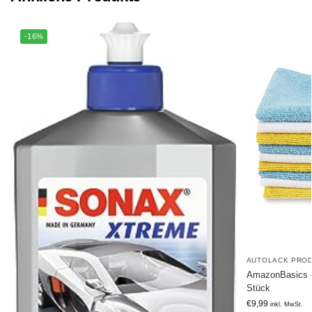
-16%
AUTOLACK PRO
AmazonBasics – 
Stück
€
9,99
inkl. MwSt.