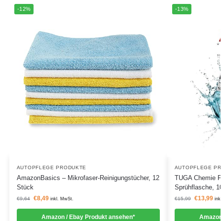
-12%
-13%
AUTOPFLEGE PRODUKTE
AUTOPFLEGE P
AmazonBasics – Mikrofaser-Reinigungstücher, 12
TUGA Chemie Fel
Stück
Sprühflasche, 1
€
8,49
€
13,99
€
9,64
€
15,99
inkl. MwSt.
ink
Amazon / Ebay Produkt ansehen*
Amazon