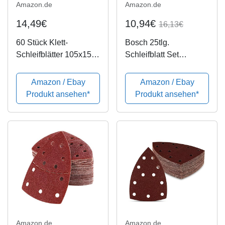
Amazon.de
Amazon.de
14,49€
10,94€
16,13€
60 Stück Klett-
Bosch 25tlg.
Schleifblätter 105x152
Schleifblatt Set
mm Körnung je 10 x
(verschiedene
40/60/80/120/180/240
Materialien, Körnung
Amazon / Ebay
Amazon / Ebay
für Multischleifer Bosch
40/80/120/180, 11
Produkt ansehen*
Produkt ansehen*
PSM 80 A, PSM 100 A,
Löcher, Zubehör
PSM 160 A, PSM 200
Multischleifer)
AGE, Prio,...
Amazon.de
Amazon.de