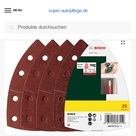
super-autopflege.de
MENU
Suchen
Start
Schleifpapier Produkte
Bosch 25tlg. Schleifblatt Set (verschiedene Materialien, Körnung 40/80/120/180, 11 Löcher, Zubehör Multischleifer)
/
/