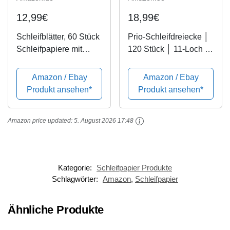
12,99€
18,99€
Schleifblätter, 60 Stück
Prio-Schleifdreiecke │
Schleifpapiere mit
120 Stück │ 11-Loch │
Klettverschluss für
105 x 152 mm │ je 20 x
Bosch PSM 100A,
Korn
Amazon / Ebay
Amazon / Ebay
PSM 160, PSM 200
40/60/80/120/180/240
Produkt ansehen*
Produkt ansehen*
AES, PSM 18, PDA
│ für Multischleifer │
180, je 10 Stück in
Schleifblätter │
Amazon price updated:
5. August 2026 17:48
Körnung...
dreieckige
Schleifpads...
Kategorie:
Schleifpapier Produkte
Schlagwörter:
Amazon
,
Schleifpapier
Ähnliche Produkte