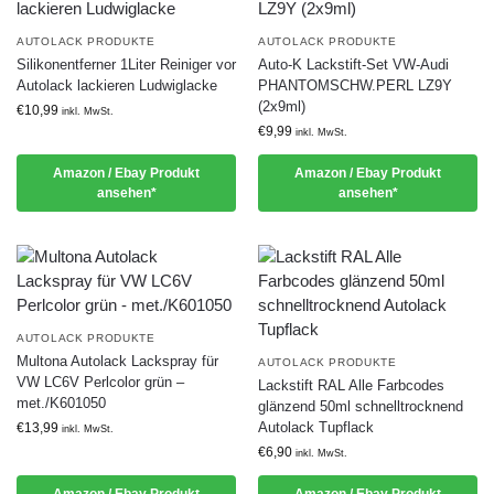
AUTOLACK PRODUKTE
AUTOLACK PRODUKTE
Silikonentferner 1Liter Reiniger vor
Auto-K Lackstift-Set VW-Audi
Autolack lackieren Ludwiglacke
PHANTOMSCHW.PERL LZ9Y
(2x9ml)
€
10,99
inkl. MwSt.
€
9,99
inkl. MwSt.
Amazon / Ebay Produkt
Amazon / Ebay Produkt
ansehen*
ansehen*
AUTOLACK PRODUKTE
Multona Autolack Lackspray für
AUTOLACK PRODUKTE
VW LC6V Perlcolor grün –
Lackstift RAL Alle Farbcodes
met./K601050
glänzend 50ml schnelltrocknend
Autolack Tupflack
€
13,99
inkl. MwSt.
€
6,90
inkl. MwSt.