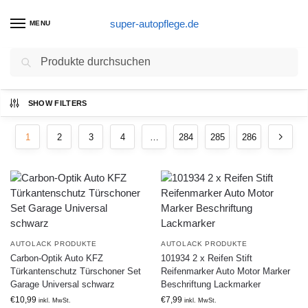
super-autopflege.de
MENU
Suchen
Ergebnisse 1 – 12 von 3424 werden
SHOW FILTERS
angezeigt
1
2
3
4
…
284
285
286
AUTOLACK PRODUKTE
AUTOLACK PRODUKTE
Carbon-Optik Auto KFZ
101934 2 x Reifen Stift
Türkantenschutz Türschoner Set
Reifenmarker Auto Motor Marker
Garage Universal schwarz
Beschriftung Lackmarker
€
10,99
€
7,99
inkl. MwSt.
inkl. MwSt.