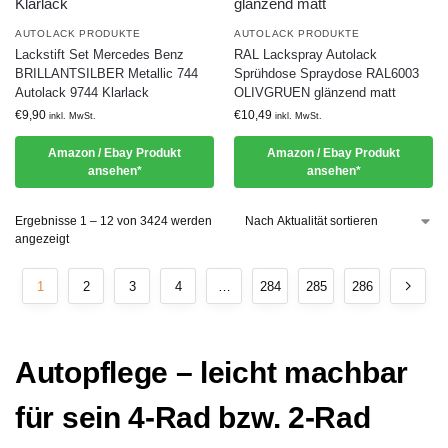
AUTOLACK PRODUKTE
AUTOLACK PRODUKTE
Lackstift Set Mercedes Benz
RAL Lackspray Autolack
BRILLANTSILBER Metallic 744
Sprühdose Spraydose RAL6003
Autolack 9744 Klarlack
OLIVGRUEN glänzend matt
€
9,90
€
10,49
inkl. MwSt.
inkl. MwSt.
Amazon / Ebay Produkt
Amazon / Ebay Produkt
ansehen*
ansehen*
Ergebnisse 1 – 12 von 3424 werden
angezeigt
1
2
3
4
…
284
285
286
Autopflege – leicht machbar
für sein 4-Rad bzw. 2-Rad