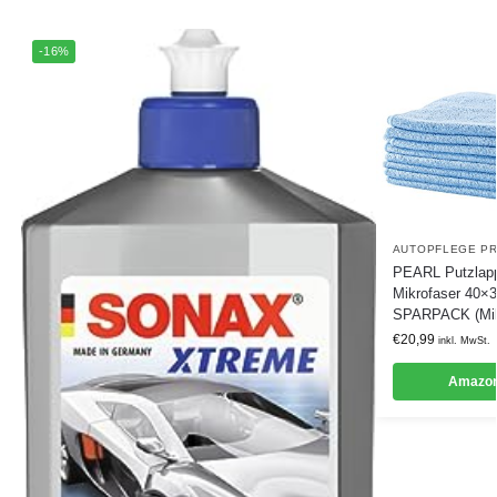
-16%
AUTOPFLEGE P
PEARL Putzlapp
Mikrofaser 40×
SPARPACK (Mikr
€
20,99
inkl. MwSt.
Amazon