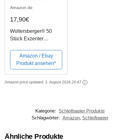
Amazon.de
17,90€
Woltersberger® 50
Stück Exzenter
Schleifscheiben Ø
125mm | Körnung P60 |
Amazon / Ebay
8 Loch in grün | für
Produkt ansehen*
optimales schleifen,
vielseitig einsetzbar |
Amazon price updated:
3. August 2026 20:47
Klett...
Kategorie:
Schleifpapier Produkte
Schlagwörter:
Amazon
,
Schleifpapier
Ähnliche Produkte