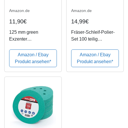
Amazon.de
Amazon.de
11,90€
14,99€
125 mm green
Fräser-Schleif-Polier-
Exzenter
Set 100 teilig
Schleifscheiben
Schleifstein
Sortiment SET 25
Drahtbürste
Amazon / Ebay
Amazon / Ebay
Scheiben P2000
Schleifpapier Bürste
Produkt ansehen*
Produkt ansehen*
P1500 P1200 P1000
Messing Filz Kunststoff
P800, 8 Loch Klett
Schleifpapier