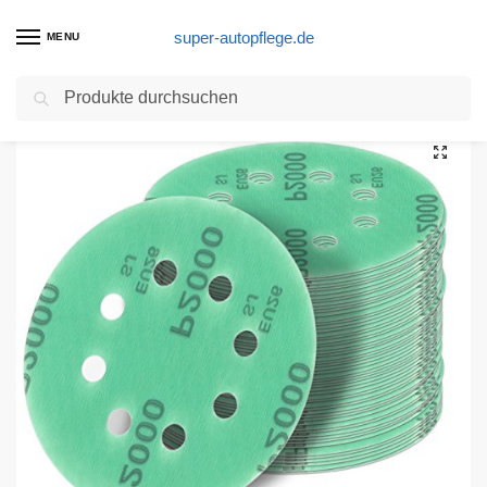
super-autopflege.de
MENU
Suchen
Start
Schleifpapier Produkte
125 mm green Exzenter Schleifscheiben Sortiment SET 25 Scheiben P2000 P1500 P1200 P1000 P800, 8 Loch Klett Schleifpapier
/
/