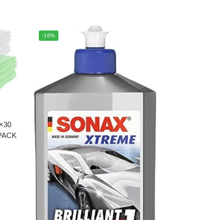
-16%
0×30
RPACK