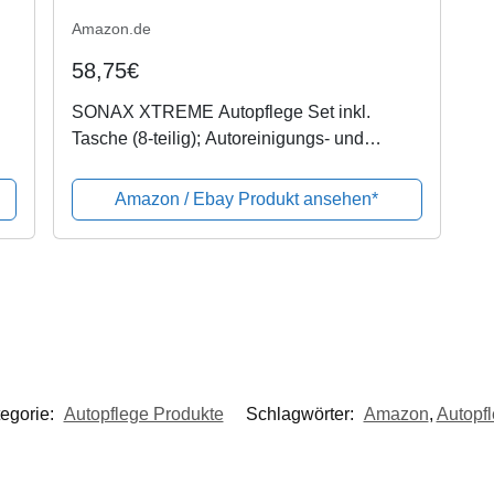
Amazon.de
58,75€
SONAX XTREME Autopflege Set inkl.
Tasche (8-teilig); Autoreinigungs- und
Pflegeset für den Fahrzeug-Außenbereich
(für Lack und Felgen) | Art-Nr. 07615410
Amazon / Ebay Produkt ansehen*
egorie:
Autopflege Produkte
Schlagwörter:
Amazon
,
Autopf