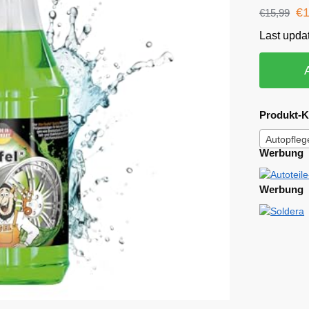
€
€
15,99
Last upda
Produkt-K
Autopfleg
Werbung
Werbung