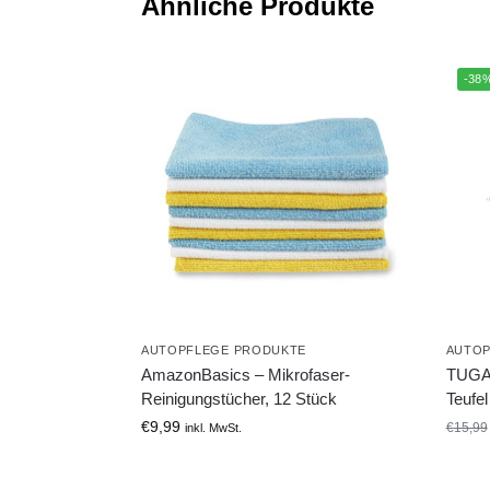
Ähnliche Produkte
-38
AUTOPFLEGE PRODUKTE
AUTOP
AmazonBasics – Mikrofaser-
TUGA 
Reinigungstücher, 12 Stück
Teufel
€
9,99
€
15,99
inkl. MwSt.