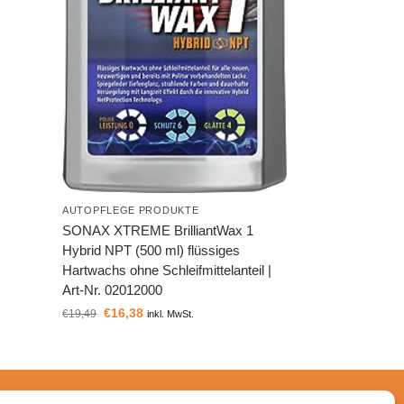
AUTOPFLEGE PRODUKTE
SONAX XTREME BrilliantWax 1
Hybrid NPT (500 ml) flüssiges
Hartwachs ohne Schleifmittelanteil |
Art-Nr. 02012000
€
16,38
€
19,49
inkl. MwSt.