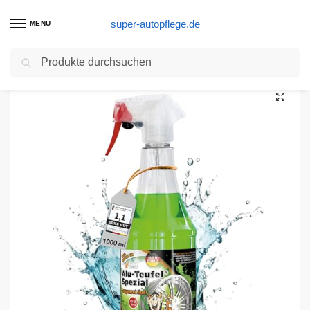
super-autopflege.de
MENU
Suchen
Start
Autopflege Produkte
TUGA Chemie Felgenreiniger Alu-Teufel Spezial, Sprühflasche, 1000 ml
/
/