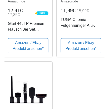
Amazon.de
Amazon.de
12,41€
11,99€
15,99€
PRIME
17,85€
PRIME
TUGA Chemie
Glart 443TP Premium
Felgenreiniger Alu-
Flausch 3er Set
Teufel Spezial,
Mikrofasertücher,
Sprühflasche, 1000 ml
ultraweich für perfekte
Amazon / Ebay
Amazon / Ebay
Lackpflege, anthrazit,
Produkt ansehen*
Produkt ansehen*
40 x 40 cm, rote Kante