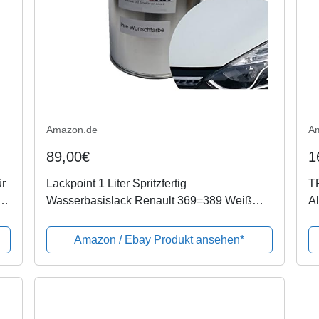
Amazon.de
A
89,00€
1
ür
Lackpoint 1 Liter Spritzfertig
TR
Wasserbasislack Renault 369=389 Weiß
Al
l
Uni Autolack
Gl
5
Amazon / Ebay Produkt ansehen*