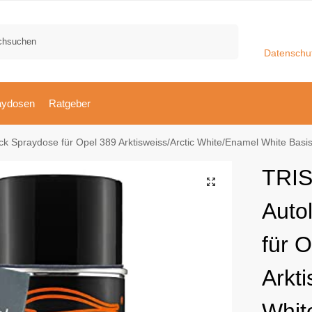
Suchen
Datenschu
aydosen
Ratgeber
k Spraydose für Opel 389 Arktisweiss/Arctic White/Enamel White Bas
TRIS
Auto
für 
Arkti
Whit