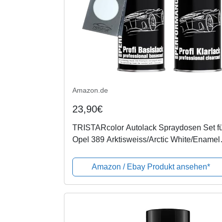
Amazon.de
23,90€
TRISTARcolor Autolack Spraydosen Set f
Opel 389 Arktisweiss/Arctic White/Enamel
White Basislack Klarlack Sprühdose 400m
Amazon / Ebay Produkt ansehen*