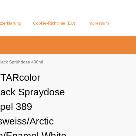
tzerklärung
Cookie-Richtlinie (EU)
Impressum
islack Sprühdose 400ml
TARcolor
lack Spraydose
Opel 389
sweiss/Arctic
e/Enamel White