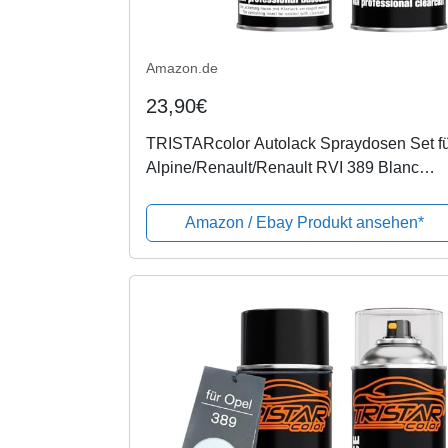
Amazon.de
23,90€
TRISTARcolor Autolack Spraydosen Set f
Alpine/Renault/Renault RVI 389 Blanc
Glacier/Arktis Weiss Basislack Klarlack
Sprühdose 400ml
Amazon / Ebay Produkt ansehen*