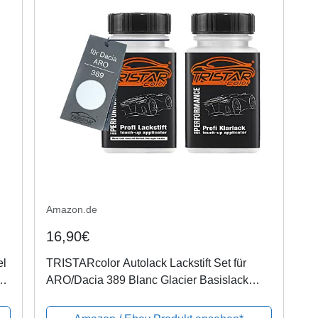
Amazon.de
16,90€
el
TRISTARcolor Autolack Lackstift Set für
e
ARO/Dacia 389 Blanc Glacier Basislack
Klarlack je 50ml