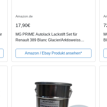
Amazon.de
A
17,90€
7
ür
MG PRIME Autolack Lackstift Set für
M
Renault 389 Blanc Glacier/Arktisweiss
Bl
Basislack Klarlack je 50ml
sp
Amazon / Ebay Produkt ansehen*