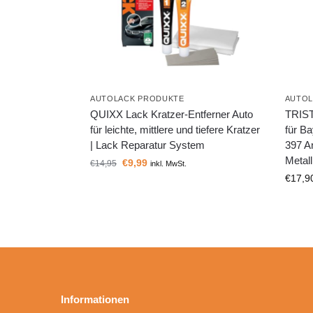
AUTOLACK PRODUKTE
AUTOL
QUIXX Lack Kratzer-Entferner Auto
TRIST
für leichte, mittlere und tiefere Kratzer
für B
| Lack Reparatur System
397 An
Metal
€
9,99
€
14,95
inkl. MwSt.
€
17,9
Informationen