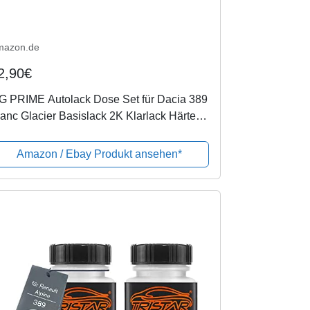
mazon.de
2,90€
G PRIME Autolack Dose Set für Dacia 389
anc Glacier Basislack 2K Klarlack Härter
ritzfertig 2,5L
Amazon / Ebay Produkt ansehen*