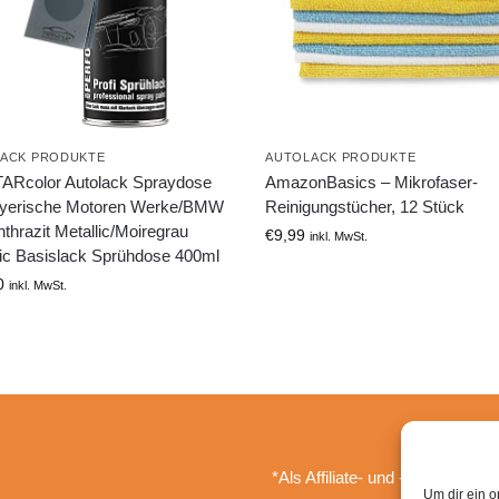
ACK PRODUKTE
AUTOLACK PRODUKTE
ARcolor Autolack Spraydose
AmazonBasics – Mikrofaser-
ayerische Motoren Werke/BMW
Reinigungstücher, 12 Stück
thrazit Metallic/Moiregrau
€
9,99
inkl. MwSt.
lic Basislack Sprühdose 400ml
0
inkl. MwSt.
*Als Affiliate- und -Ebay/Amazo
Um dir ein o