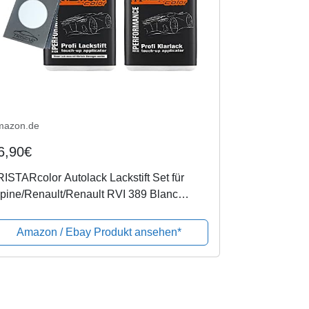
mazon.de
6,90€
ISTARcolor Autolack Lackstift Set für
pine/Renault/Renault RVI 389 Blanc
acier/Arktis Weiss Basislack Klarlack je
0ml
Amazon / Ebay Produkt ansehen*