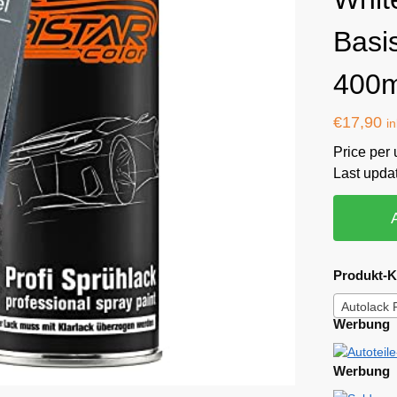
Basi
400m
€
17,90
i
Price per u
Last upda
Produkt-K
Autolack 
Werbung
Werbung