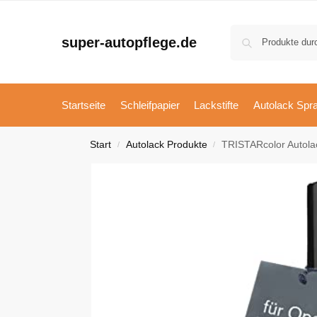
super-autopflege.de
Startseite
Schleifpapier
Lackstifte
Autolack Spr
Start
Autolack Produkte
TRISTARcolor Autolac
/
/