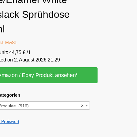
slack Sprühdose
l
nkl. MwSt.
nit: 44,75 € / l
ted on 2. August 2026 21:29
Amazon / Ebay Produkt ansehen*
ategorien
Produkte (916)
×