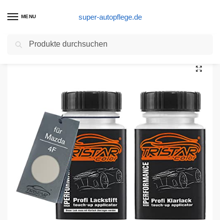
super-autopflege.de
MENU
Suchen
Start
Autolack Produkte
TRISTARcolor Autolack Lackstift Set für Mazda 4F Champagne Silver Perl Basislack Klarlack je 50ml
/
/