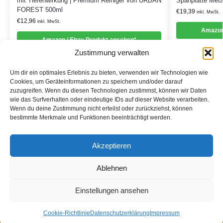
mit Tiefenwirkung | Premium Reiniger von URBAN
Spanplatte Meta
FOREST 500ml
€
19,39
inkl. MwSt.
€
12,96
inkl. MwSt.
Amazon
Amazon / Ebay Produkt ansehen*
Zustimmung verwalten
Um dir ein optimales Erlebnis zu bieten, verwenden wir Technologien wie
Cookies, um Geräteinformationen zu speichern und/oder darauf
zuzugreifen. Wenn du diesen Technologien zustimmst, können wir Daten
Informationen
wie das Surfverhalten oder eindeutige IDs auf dieser Website verarbeiten.
Wenn du deine Zustimmung nicht erteilst oder zurückziehst, können
Datenschutzerklärung
bestimmte Merkmale und Funktionen beeinträchtigt werden.
Cookie-Richtlinie (EU)
Akzeptieren
Impressum
Ablehnen
*Als Affiliate- und -Ebay/Amazon-Partner verdiene ich an
qualifizierten Käufen.
Einstellungen ansehen
2020 – Alle Rechte vorbehalten.
Cookie-Richtlinie
Datenschutzerklärung
Impressum