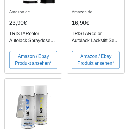
Amazon.de
Amazon.de
23,90€
16,90€
TRISTARcolor
TRISTARcolor
Autolack Spraydosen
Autolack Lackstift Set
Set für Mazda 4F
für Mazda 4F
Champagne Silver Perl
Champagne Silver Perl
Amazon / Ebay
Amazon / Ebay
Basislack Klarlack
Basislack Klarlack je
Produkt ansehen*
Produkt ansehen*
Sprühdose 400ml
50ml