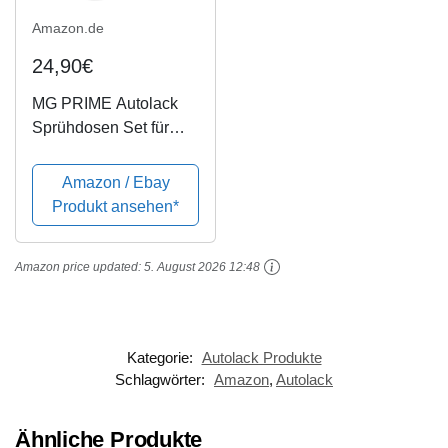
Amazon.de
24,90€
MG PRIME Autolack
Sprühdosen Set für
Mazda 4F Champagne
Silver Mica
Amazon / Ebay
Metallic/Champagnersi
Produkt ansehen*
lber Metallic Basislack
Klarlack Spraydose
Amazon price updated:
5. August 2026 12:48
400ml
Kategorie:
Autolack Produkte
Schlagwörter:
Amazon
,
Autolack
Ähnliche Produkte