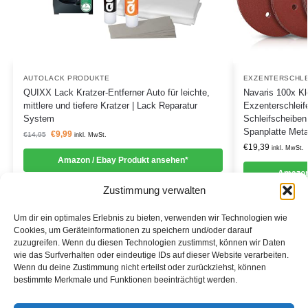
AUTOLACK PRODUKTE
EXZENTERSCHLE
QUIXX Lack Kratzer-Entferner Auto für leichte,
Navaris 100x Kle
mittlere und tiefere Kratzer | Lack Reparatur
Exzenterschlei
System
Schleifscheiben
Spanplatte Meta
€
9,99
€
14,95
inkl. MwSt.
€
19,39
inkl. MwSt.
Amazon / Ebay Produkt ansehen*
Amazon
Zustimmung verwalten
Um dir ein optimales Erlebnis zu bieten, verwenden wir Technologien wie
Cookies, um Geräteinformationen zu speichern und/oder darauf
zuzugreifen. Wenn du diesen Technologien zustimmst, können wir Daten
Informationen
wie das Surfverhalten oder eindeutige IDs auf dieser Website verarbeiten.
Wenn du deine Zustimmung nicht erteilst oder zurückziehst, können
Datenschutzerklärung
bestimmte Merkmale und Funktionen beeinträchtigt werden.
Cookie-Richtlinie (EU)