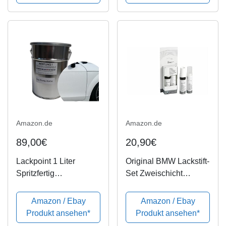
Amazon.de
Amazon.de
89,00€
20,90€
Lackpoint 1 Liter
Original BMW Lackstift-
Spritzfertig
Set Zweischicht
Wasserbasislack für
Alpinweiss 3 - 300
VW LY9C Ibis Weiß
Amazon / Ebay
Amazon / Ebay
Uni Autolack
Produkt ansehen*
Produkt ansehen*