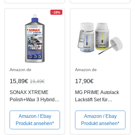
-18%
Amazon.de
Amazon.de
15,89€
17,90€
19,49€
SONAX XTREME
MG PRIME Autolack
Polish+Wax 3 Hybrid
Lackstift Set für
NPT (500 ml) zum
Hyundai PYW Polar
Abtragen verwitterter
White/Polar White Uni
Amazon / Ebay
Amazon / Ebay
Lackschichten und
Basislack Klarlack je
Produkt ansehen*
Produkt ansehen*
Auffrischen matter
50ml