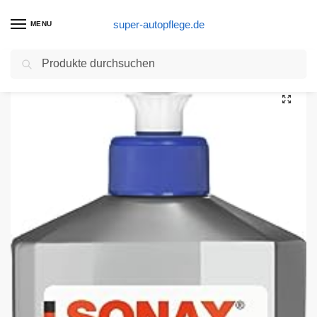
super-autopflege.de
MENU
Suchen
Start
Autolack Produkte
SONAX XTREME Polish+Wax 3 Hybrid NPT (500 ml) zum Abtragen verwitterter Lackschichten und Auffrischen matter Farben | Art-Nr. 02022000
/
/