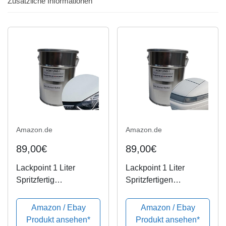
Zusätzliche Informationen
Amazon.de
Amazon.de
89,00€
89,00€
Lackpoint 1 Liter
Lackpoint 1 Liter
Spritzfertig
Spritzfertigen
Wasserbasislack
Wasserbasislack
Renault 369=389 Weiß
Diamond Weiß Uni
Amazon / Ebay
Amazon / Ebay
Uni Autolack
Autolack
Produkt ansehen*
Produkt ansehen*