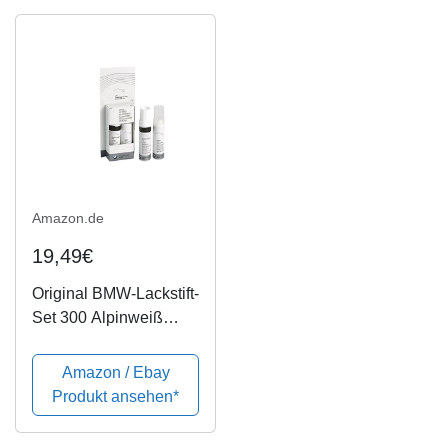
Farben | Art-Nr.
02022000
Amazon.de
19,49€
Original BMW-Lackstift-
Set 300 Alpinweiß
51910301918
Amazon / Ebay
Produkt ansehen*