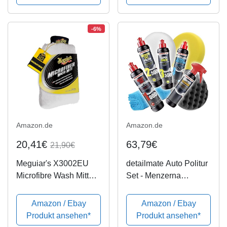
40 cm, 443TPO
-6%
Amazon.de
Amazon.de
20,41€
63,79€
21,90€
Meguiar's X3002EU
detailmate Auto Politur
Microfibre Wash Mitt
Set - Menzerna
Mikrofaser-
Autopolitur 250ml:
Waschhandschuh
Super Heavy Cut 1000
Amazon / Ebay
Amazon / Ebay
+ Medium Cut 2500 +
Produkt ansehen*
Produkt ansehen*
Super Finish Plus 3500