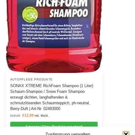
AUTOPFLEGE PRODUKTE
SONAX XTREME RichFoam Shampoo (1 Liter)
Schaum-Shampoo / Snow Foam Shampoo
erzeugt dichten, langhaftenden &
schmutzlösenden Schaumteppich, ph-neutral,
Berry-Duft | Art-Nr. 02483000
€
12,99
€
15,29
inkl. MwSt.
Amazon / Ebay Produkt ansehen*
Zustimmung verwalten