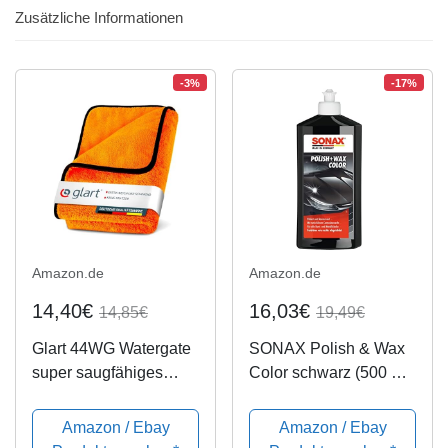
Zusätzliche Informationen
-3%
-17%
Amazon.de
Amazon.de
14,40€
16,03€
14,85€
19,49€
Glart 44WG Watergate
SONAX Polish & Wax
super saugfähiges
Color schwarz (500 ml)
Mikrofaser-
Politur mit
Trockentuch, orange, 1
Farbpigmenten und
Amazon / Ebay
Amazon / Ebay
Stück
Wachsanteilen | Art-Nr.