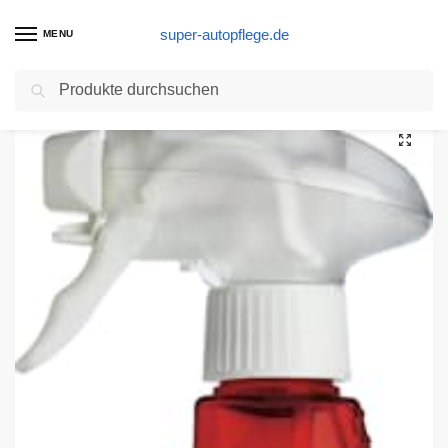
super-autopflege.de
MENU
Suchen
Start
Autolack Produkte
SONAX 513200 FlugrostEntferner
/
/