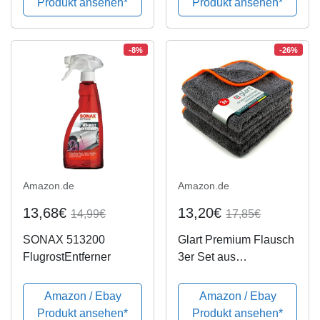
Produkt ansehen*
Produkt ansehen*
02961000
-8%
-26%
Amazon.de
Amazon.de
13,68€
13,20€
14,99€
17,85€
SONAX 513200
Glart Premium Flausch
FlugrostEntferner
3er Set aus
ultraweichen
Microfasern, anthrazit
Amazon / Ebay
Amazon / Ebay
mit oranger Kante, 40 x
Produkt ansehen*
Produkt ansehen*