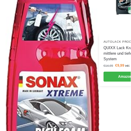
AUTOLACK PRO
QUIXX Lack Krat
mittlere und tie
System
€
9,99
€
14,95
inkl
Amazon