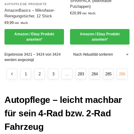
SPARPACK (Mikrofaser
AUTOPFLEGE PRODUKTE
Putzlappen)
AmazonBasics – Mikrofaser-
€
20,99
inkl. MwSt.
Reinigungstücher, 12 Stück
€
9,99
inkl. MwSt.
Amazon / Ebay Produkt
Amazon / Ebay Produkt
ansehen*
ansehen*
Ergebnisse 3421 – 3424 von 3424
werden angezeigt
1
2
3
…
283
284
285
286
Autopflege – leicht machbar
für sein 4-Rad bzw. 2-Rad
Fahrzeug