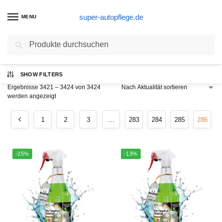
super-autopflege.de
MENU
Suchen
Start
Seite 286
/
SHOW FILTERS
Ergebnisse 3421 – 3424 von 3424
werden angezeigt
1
2
3
…
283
284
285
286
-25%
-13%