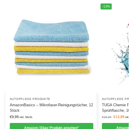
-13%
AUTOPFLEGE PRODUKTE
AUTOPFLEGE P
AmazonBasics – Mikrofaser-Reinigungstücher, 12
TUGA Chemie Fel
Stück
Sprühflasche, 1
€
9,99
€
13,99
€
15,99
inkl. MwSt.
ink
Amazon / Ebay Produkt ansehen*
Amazon