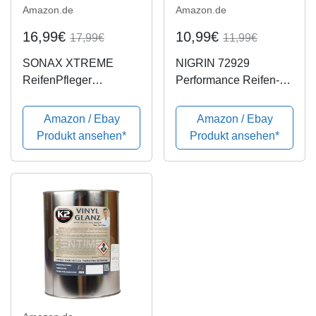
Amazon.de
Amazon.de
16,99€
10,99€
17,99€
11,99€
SONAX XTREME
NIGRIN 72929
ReifenPfleger
Performance Reifen-
Matteffect (500 ml) -
Gel, 300 ml
intensive Reifen- und
Amazon / Ebay
Amazon / Ebay
Gummipflege für
Produkt ansehen*
Produkt ansehen*
dauerhaften Schutz |
Art-Nr. 02562410