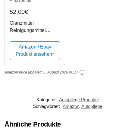
Amazon.de
52,00€
Glanzmittel
Reinigungsmittel
Gummipflege
Gummiglanz
Amazon / Ebay
Reifenpflege
Produkt ansehen*
Reifenglanz
Kunststoffpflege
Amazon price updated:
6. August 2026 00:17
Kunststoffglanz
Dichtungspflege
Autopflege
Tiefenpflege Politur...
Kategorie:
Autopflege Produkte
Schlagwörter:
Amazon
,
Autopflege
Ähnliche Produkte