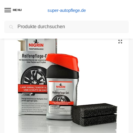
super-autopflege.de
MENU
Suchen
Start
Autopflege Produkte
NIGRIN 72929 Performance Reifen-Gel, 300 ml
/
/