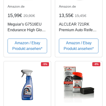
Amazon.de
Amazon.de
15,99€
13,55€
20,90€
15,45€
Meguiar's G7516EU
ALCLEAR 721RK
Endurance High Gloss
Premium Auto Reifen-
Tyre Gel Reifenglanz,
und Kunststoffpflege,
473 ml
1.000 ml
Amazon / Ebay
Amazon / Ebay
Produkt ansehen*
Produkt ansehen*
-5%
-8%