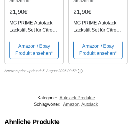
Amazon.de
Amazon.de
21,90€
21,90€
MG PRIME Autolack
MG PRIME Autolack
Lackstift Set für Citroen
Lackstift Set für Citroen
ERK Jelly Berry/Jelly
ENH Hello Yellow
Rot Grundlack
Grundlack Basislack
Amazon / Ebay
Amazon / Ebay
Basislack Klarlack je
Klarlack je 50ml
Produkt ansehen*
Produkt ansehen*
50ml
Amazon price updated:
5. August 2026 03:58
Kategorie:
Autolack Produkte
Schlagwörter:
Amazon
,
Autolack
Ähnliche Produkte