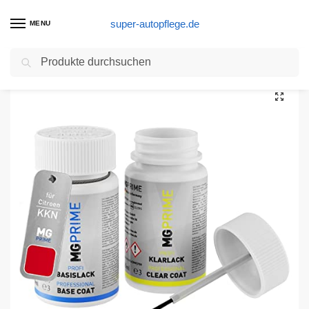
super-autopflege.de
MENU
Suchen
Start
Autolack Produkte
MG PRIME Autolack Lackstift Set für Citroen KKN Rouge Aden/Aden Rot Basislack Klarlack je 50ml
/
/