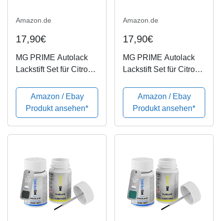
Amazon.de
Amazon.de
17,90€
17,90€
MG PRIME Autolack
MG PRIME Autolack
Lackstift Set für Citroen
Lackstift Set für Citroen
KKN Rouge
EVL Gris Platinium
Aden/Aden Rot
Metallic/Platinium Grau
Amazon / Ebay
Amazon / Ebay
Basislack Klarlack je
Metallic Basislack
Produkt ansehen*
Produkt ansehen*
50ml
Klarlack je 50ml