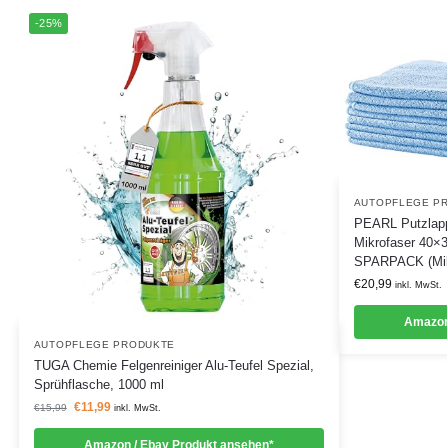
-25%
AUTOPFLEGE P
PEARL Putzlapp
Mikrofaser 40×
SPARPACK (Mikr
€
20,99
inkl. MwSt.
Amazon
AUTOPFLEGE PRODUKTE
TUGA Chemie Felgenreiniger Alu-Teufel Spezial,
Sprühflasche, 1000 ml
€
11,99
€
15,99
inkl. MwSt.
Amazon / Ebay Produkt ansehen*