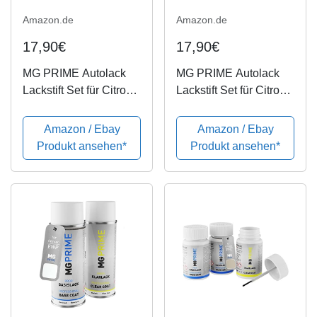
Amazon.de
Amazon.de
17,90€
17,90€
MG PRIME Autolack
MG PRIME Autolack
Lackstift Set für Citroen
Lackstift Set für Citroen
KTP Gris Shark
D7 Bleu Hawai/Lagoon
Nacre/Shark Grau
Blau Basislack
Amazon / Ebay
Amazon / Ebay
Metallic Basislack
Klarlack je 50ml
Produkt ansehen*
Produkt ansehen*
Klarlack je 50ml