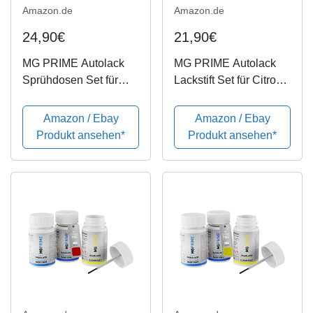
Amazon.de
Amazon.de
24,90€
21,90€
MG PRIME Autolack
MG PRIME Autolack
Sprühdosen Set für
Lackstift Set für Citroen
Citroen EWP Blanc
EFC Blanc Perle
Banquise/Polar Weiss
Nacre/Perlmutt-Weiss
Amazon / Ebay
Amazon / Ebay
Basislack Klarlack
Pearl Grundlack
Produkt ansehen*
Produkt ansehen*
Spraydose 400ml
Basislack Klarlack je
50ml