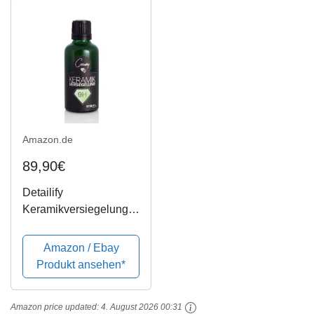
02369410
Amazon.de
89,90€
Detailify
Keramikversiegelung
Ceramy 9H
Glanzversiegelung
Amazon / Ebay
Auto Keramik
Produkt ansehen*
Versiegelung
Lackversiegelung KFZ
Amazon price updated:
4. August 2026 00:31
Lackbeschichtung