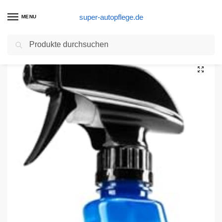
super-autopflege.de
MENU
Suchen
Start
Autolack Produkte
Meguiar’s G190526EU Meguiars Hybrid Ceramic Wax Keramikwachs, 768 ml
/
/