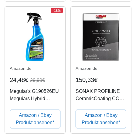
Fahrrad
Keramikversiegelung
Auto Ceramic Coating
-18%
Kratzer
Amazon.de
Amazon.de
24,48€
150,33€
29,90€
Meguiar's G190526EU
SONAX PROFILINE
Meguiars Hybrid
CeramicCoating CC
Ceramic Wax
Evo Komplettset zur
Keramikwachs, 768 ml
keramischen
Amazon / Ebay
Amazon / Ebay
Langzeitversiegelung
Produkt ansehen*
Produkt ansehen*
von Lacken | Art-Nr.
02379410