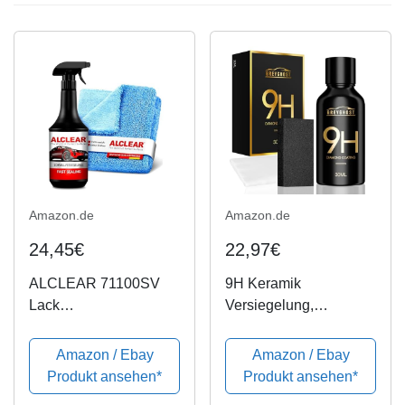
Amazon.de
Amazon.de
24,45€
22,97€
ALCLEAR 71100SV
9H Keramik
Lack
Versiegelung,
Schnellversiegelung 1
Greyghost Nano
Liter inkl. Mikrofaser
Versiegelung Auto
Amazon / Ebay
Amazon / Ebay
Auto Poliertuch für
Hightech Lackschutz,
Produkt ansehen*
Produkt ansehen*
Autopflege, Motorrad,
Mr Fix 9H Nano