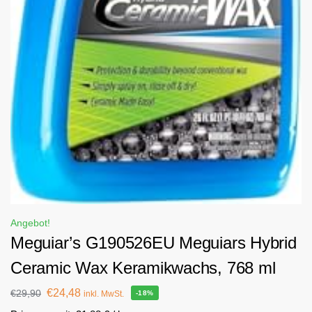
Angebot!
Meguiar’s G190526EU Meguiars Hybrid
Ceramic Wax Keramikwachs, 768 ml
€
24,48
€
29,90
inkl. MwSt.
-18%