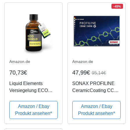
-49%
Amazon.de
Amazon.de
70,73€
47,99€
95,14€
Liquid Elements
SONAX PROFILINE
Versiegelung ECO
CeramicCoating CC36
SHIELD Ceramic
Set flexible,
Coating
kermaische
Amazon / Ebay
Amazon / Ebay
Langzeitversiegleung
Produkt ansehen*
Produkt ansehen*
für Lacke und lackierte
Kunststoffe | Art-Nr.