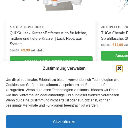
AUTOLACK PRODUKTE
AUTOPFLEGE P
QUIXX Lack Kratzer-Entferner Auto für leichte,
TUGA Chemie Fel
mittlere und tiefere Kratzer | Lack Reparatur
Sprühflasche, 1
System
€
11,99
€
15,99
ink
€
9,99
€
14,95
inkl. MwSt.
Amazon
Amazon / Ebay Produkt ansehen*
Zustimmung verwalten
Um dir ein optimales Erlebnis zu bieten, verwenden wir Technologien wie
Cookies, um Geräteinformationen zu speichern und/oder darauf
zuzugreifen. Wenn du diesen Technologien zustimmst, können wir Daten
Informationen
wie das Surfverhalten oder eindeutige IDs auf dieser Website verarbeiten.
Wenn du deine Zustimmung nicht erteilst oder zurückziehst, können
Datenschutzerklärung
bestimmte Merkmale und Funktionen beeinträchtigt werden.
Cookie-Richtlinie (EU)
Akzeptieren
Impressum