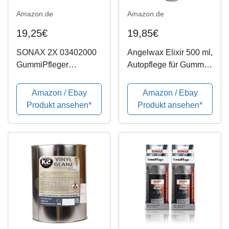
Amazon.de
Amazon.de
19,25€
19,85€
SONAX 2X 03402000
Angelwax Elixir 500 ml,
GummiPfleger
Autopflege für Gummi,
Pflegemittel 300ml
Vinyl, Kunststoff und
Reifen, auf
Amazon / Ebay
Amazon / Ebay
Wasserbasis, schafft
Produkt ansehen*
Produkt ansehen*
eine
wasserabweisende
Barriere