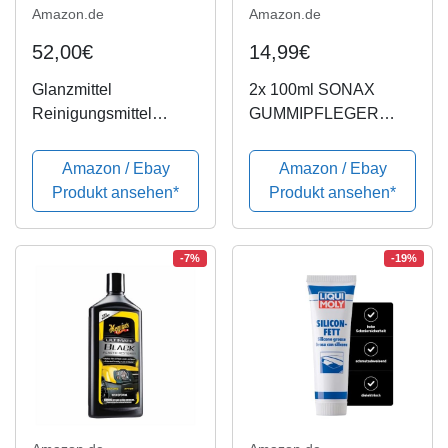
Amazon.de
Amazon.de
52,00€
14,99€
Glanzmittel
2x 100ml SONAX
Reinigungsmittel
GUMMIPFLEGER
Gummipflege
GUMMI PFLEGER
Gummiglanz
PFLEGE
Amazon / Ebay
Amazon / Ebay
Reifenpflege
GUMMIPFLEGE
Produkt ansehen*
Produkt ansehen*
Reifenglanz
AUTOPFLEGE
Kunststoffpflege
WINTER
Kunststoffglanz
-7%
-19%
Dichtungspflege
Autopflege
Tiefenpflege Politur...