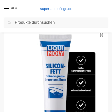
super-autopflege.de
MENU
Suchen
Start
Autopflege Produkte
LIQUI MOLY 3312 Silicon-Fett transparent, 100 g
/
/