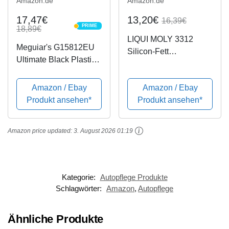
Amazon.de
Amazon.de
17,47€
13,20€
16,39€
PRIME
18,89€
PRIME
LIQUI MOLY 3312
Meguiar's G15812EU
Silicon-Fett
Ultimate Black Plastic
transparent, 100 g
Restorer
Kunststoffpflege, 355ml
Amazon / Ebay
Amazon / Ebay
Produkt ansehen*
Produkt ansehen*
Amazon price updated:
3. August 2026 01:19
Kategorie:
Autopflege Produkte
Schlagwörter:
Amazon
,
Autopflege
Ähnliche Produkte