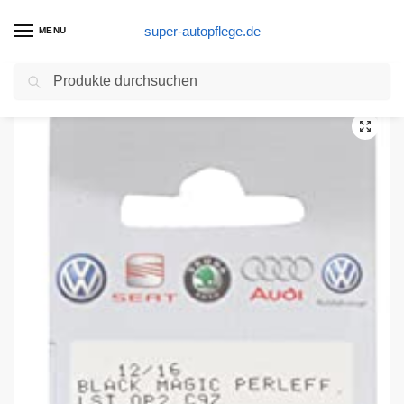
super-autopflege.de
MENU
Suchen
Start
Autolackstift Produkte
Lackstift LA7W Reflexsilber Metallic A7W original Volkwagen Lackset
/
/