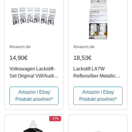
Amazon.de
Amazon.de
14,90€
18,53€
Volkswagen Lackstift-
Lackstift LA7W
Set Original VW/Audi
Reflexsilber Metallic
Basislack + Klarlack
A7W original
Lackstifte [Angabe 17-
Volkwagen Lackset
Amazon / Ebay
Amazon / Ebay
stellige
Produkt ansehen*
Produkt ansehen*
Fahrzeugidentnummer
erforderlich]
-17%