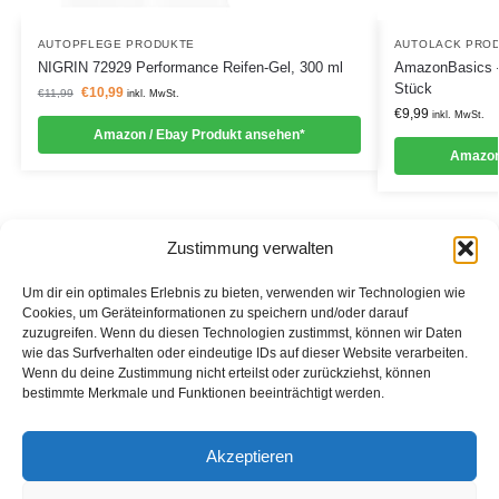
AUTOPFLEGE PRODUKTE
AUTOLACK PRO
NIGRIN 72929 Performance Reifen-Gel, 300 ml
AmazonBasics – 
Stück
€
10,99
€
11,99
inkl. MwSt.
€
9,99
inkl. MwSt.
Amazon / Ebay Produkt ansehen*
Amazon
Zustimmung verwalten
Um dir ein optimales Erlebnis zu bieten, verwenden wir Technologien wie
Cookies, um Geräteinformationen zu speichern und/oder darauf
zuzugreifen. Wenn du diesen Technologien zustimmst, können wir Daten
Informationen
wie das Surfverhalten oder eindeutige IDs auf dieser Website verarbeiten.
Wenn du deine Zustimmung nicht erteilst oder zurückziehst, können
Datenschutzerklärung
bestimmte Merkmale und Funktionen beeinträchtigt werden.
Cookie-Richtlinie (EU)
Akzeptieren
Impressum