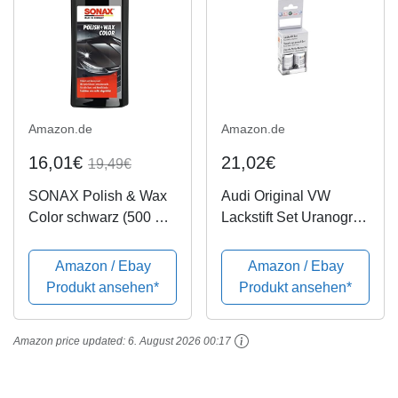
Amazon.de
Amazon.de
16,01€
21,02€
19,49€
SONAX Polish & Wax
Audi Original VW
Color schwarz (500 ml)
Lackstift Set Uranograu
Politur mit
LI7F
Farbpigmenten und
Amazon / Ebay
Amazon / Ebay
Wachsanteilen | Art-Nr.
Produkt ansehen*
Produkt ansehen*
02961000
Amazon price updated:
6. August 2026 00:17