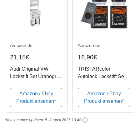
Amazon.de
Amazon.de
21,15€
16,90€
Audi Original VW
TRISTARcolor
Lackstift Set Uranograu
Autolack Lackstift Set
LI7F
für VW/Volkswagen
LH8Z Toffee Braun
Amazon / Ebay
Amazon / Ebay
Metallic/Toffee/Gracios
Produkt ansehen*
Produkt ansehen*
abraun Metallic
Basislack Klarlack je
Amazon price updated:
5. August 2026 13:48
50ml