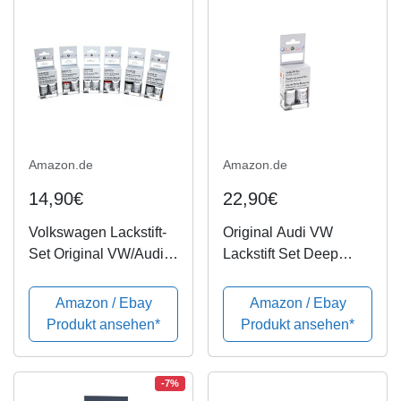
Amazon.de
Amazon.de
14,90€
22,90€
Volkswagen Lackstift-
Original Audi VW
Set Original VW/Audi
Lackstift Set Deep
Basislack + Klarlack
Ocean Blue LA5H
Lackstifte [Angabe 17-
Amazon / Ebay
Amazon / Ebay
stellige
Produkt ansehen*
Produkt ansehen*
Fahrzeugidentnummer
erforderlich]
-7%