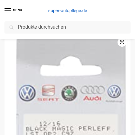
super-autopflege.de
MENU
Suchen
Start
Autolackstift Produkte
Lackstift LA7W Reflexsilber Metallic A7W original Volkwagen Lackset
/
/