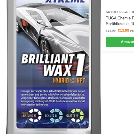
AUTOPFLEGE P
TUGA Chemie Fel
Sprühflasche, 1
€
13,99
€
15,99
ink
Amazon