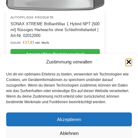
AUTOPFLEGE PRODUKTE
SONAX XTREME BrilliantWax 1 Hybrid NPT (500
ml) flüssiges Hartwachs ohne Schleifmittelanteil |
Art-Nr. 02012000
€
17,91
€
19,49
inkl. MwSt.
Amazon / Ebay Produkt ansehen*
Zustimmung verwalten
Um dir ein optimales Erlebnis zu bieten, verwenden wir Technologien wie
Cookies, um Geräteinformationen zu speichern und/oder darauf
zuzugreifen. Wenn du diesen Technologien zustimmst, können wir Daten
Informationen
wie das Surfverhalten oder eindeutige IDs auf dieser Website verarbeiten.
Wenn du deine Zustimmung nicht erteilst oder zurückziehst, können
Datenschutzerklärung
bestimmte Merkmale und Funktionen beeinträchtigt werden.
Cookie-Richtlinie (EU)
Akzeptieren
Impressum
Ablehnen
*Als Affiliate- und -Ebay/Amazon-Partner verdiene ich an