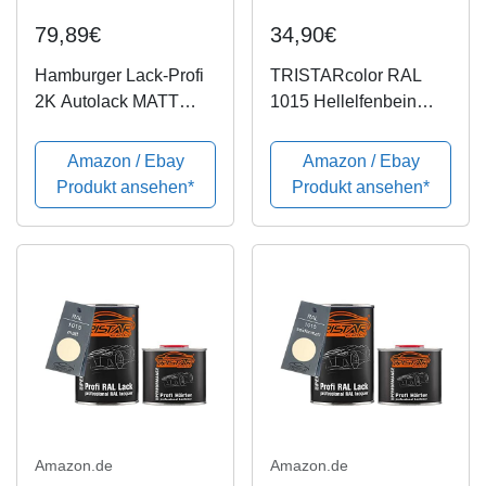
79,89€
34,90€
Hamburger Lack-Profi
TRISTARcolor RAL
2K Autolack MATT
1015 Hellelfenbein
Hellelfenbein RAL
glänzend 2K Autolack
1015 Beige im Set
1,5 Liter / 1500 ml
Amazon / Ebay
Amazon / Ebay
Decklack -
Dose inkl. Härter
Produkt ansehen*
Produkt ansehen*
Hochdeckend -
Rostschützend - Kratz-
und schlagfest (2,5 L)
Amazon.de
Amazon.de