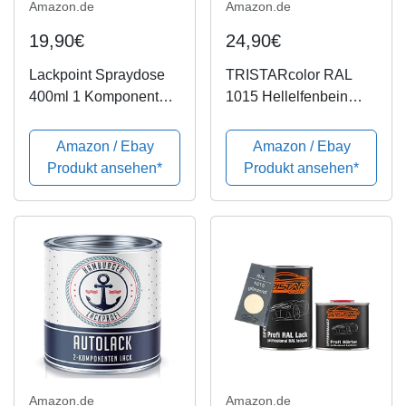
Amazon.de
Amazon.de
19,90€
24,90€
Lackpoint Spraydose
TRISTARcolor RAL
400ml 1 Komponenten
1015 Hellelfenbein
Autolack RAL 1015
seidenmatt 2K
Hellelfenbein Matt
Autolack 0,75 Liter /
Amazon / Ebay
Amazon / Ebay
750 ml Dose inkl.
Produkt ansehen*
Produkt ansehen*
Härter
Amazon.de
Amazon.de