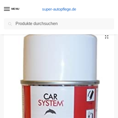
super-autopflege.de
MENU
Suchen
Start
Autolack Produkte
Lackpoint Spraydose 400ml 1 Komponenten Autolack RAL 1015 Hellelfenbein Matt
/
/