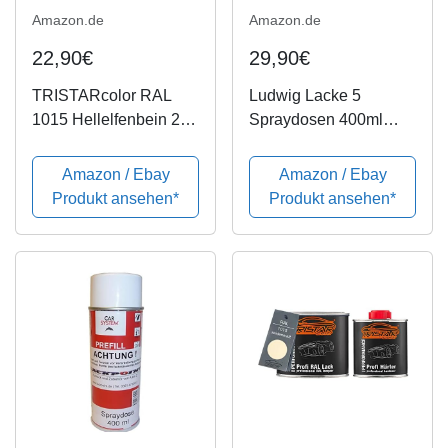
Amazon.de
Amazon.de
22,90€
29,90€
TRISTARcolor RAL
Ludwig Lacke 5
1015 Hellelfenbein 2K
Spraydosen 400ml
Autolack glänzend 0,75
Autolack glänzend
Liter / 750 ml Dose inkl.
RAL 1015
Amazon / Ebay
Amazon / Ebay
Härter
Hellelfenbein
Produkt ansehen*
Produkt ansehen*