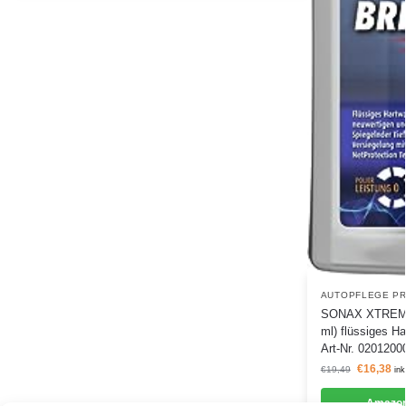
AUTOPFLEGE P
SONAX XTREME B
ml) flüssiges Ha
Art-Nr. 0201200
€
16,38
€
19,49
ink
Amazon