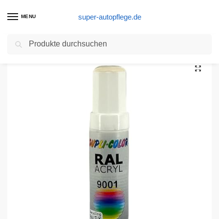
super-autopflege.de
MENU
Suchen
Start
Autolackstift Produkte
Dupli-Color 677212 Lackstifte, 12 ml, DS 9001 Cremeweiß Glanz
/
/