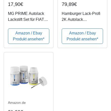
17,90€
79,89€
MG PRIME Autolack
Hamburger Lack-Profi
Lackstift Set für FIAT
2K Autolack
210
GLÄNZEND Weiß RAL
Bianco/Schneeweiss
9010 im Set Decklack -
Amazon / Ebay
Amazon / Ebay
Basislack Klarlack je
Hochdeckend -
Produkt ansehen*
Produkt ansehen*
50ml
Rostschützend - Kratz-
und schlagfest (2,5 L)
Amazon.de