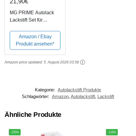
21,90€
MG PRIME Autolack
Lackstift Set für
Peugeot KWE Blanc
Nacre/Perlmutt Weiss
Amazon / Ebay
Perleffekt Grundlack
Produkt ansehen*
Basislack Klarlack je
50ml
Amazon price updated:
5. August 2026 03:58
Kategorie:
Autolackstift Produkte
Schlagwörter:
Amazon
,
Autolackstift
,
Lackstift
Ähnliche Produkte
-25%
-16%