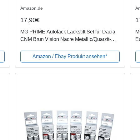
Amazon.de
A
17,90€
1
MG PRIME Autolack Lackstift Set für Dacia
MG
CNM Brun Vision Nacre Metallic/Quarzit-
E
Braun Metallic Basislack Klarlack je 50ml
Me
Kl
Amazon / Ebay Produkt ansehen*