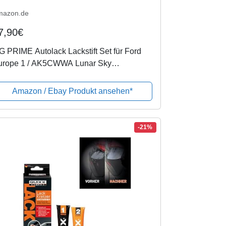
mazon.de
7,90€
 PRIME Autolack Lackstift Set für Ford
urope 1 / AK5CWWA Lunar Sky
tallic/Brisbane Braun Metallic Basislack
arlack je 50ml
Amazon / Ebay Produkt ansehen*
-21%