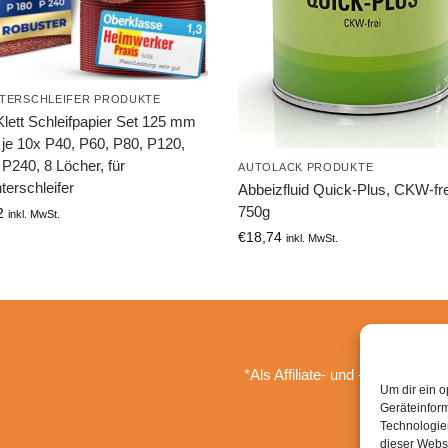
TERSCHLEIFER PRODUKTE
lett Schleifpapier Set 125 mm
 je 10x P40, P60, P80, P120,
P240, 8 Löcher, für
AUTOLACK PRODUKTE
erschleifer
Abbeizfluid Quick-Plus, CKW-fre
750g
2
inkl. MwSt.
€
18,74
inkl. MwSt.
*Als Affiliate- und -Ebay/Amazo
Um dir ein o
Geräteinfor
Technologien
dieser Websi