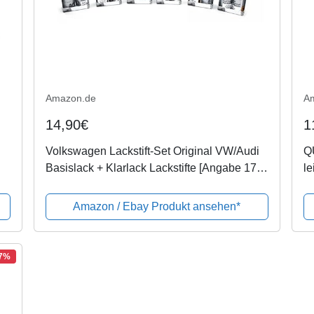
Amazon.de
A
14,90€
1
Volkswagen Lackstift-Set Original VW/Audi
QU
Basislack + Klarlack Lackstifte [Angabe 17-
le
stellige Fahrzeugidentnummer erforderlich]
R
Amazon / Ebay Produkt ansehen*
-7%