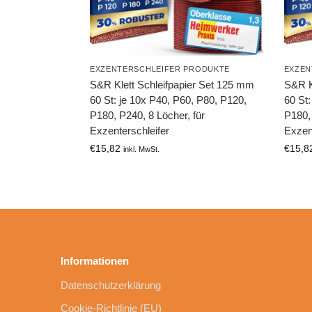
EXZENTERSCHLEIFER PRODUKTE
EXZEN
S&R Klett Schleifpapier Set 125 mm
S&R K
60 St: je 10x P40, P60, P80, P120,
60 St:
P180, P240, 8 Löcher, für
P180, 
Exzenterschleifer
Exzent
€
15,82
€
15,8
inkl. MwSt.
Informationen
Datenschutzerklärung
Cookie-Richtlinie (EU)