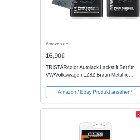
Amazon.de
16,90€
TRISTARcolor Autolack Lackstift Set für
VW/Volkswagen LZ8Z Braun Metallic
Basislack Klarlack je 50ml
Amazon / Ebay Produkt ansehen*