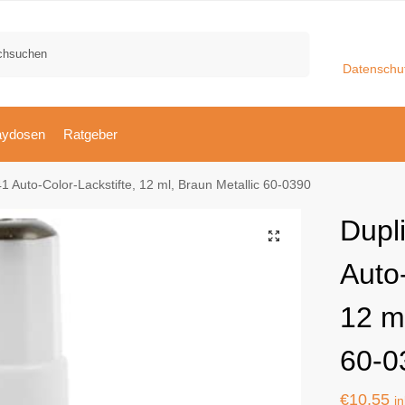
Suchen
Datenschu
aydosen
Ratgeber
1 Auto-Color-Lackstifte, 12 ml, Braun Metallic 60-0390
Dupl
Auto-
12 ml
60-0
€
10,55
i