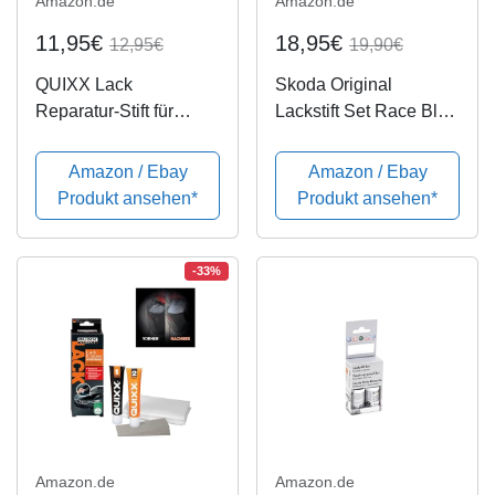
Amazon.de
Amazon.de
11,95€
18,95€
12,95€
19,90€
QUIXX Lack
Skoda Original
Reparatur-Stift für
Lackstift Set Race Blau
extrem tiefe, breite
Metallic 8X8X F5W
Kratzer und
Amazon / Ebay
Amazon / Ebay
Steinschläge | Lackstift
Produkt ansehen*
Produkt ansehen*
| Kratzerentferner
Lackschaden
-33%
Amazon.de
Amazon.de