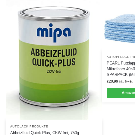
AUTOPFLEGE P
PEARL Putzlapp
Mikrofaser 40×
SPARPACK (Mikr
€
20,99
inkl. MwSt.
Amazon
AUTOLACK PRODUKTE
Abbeizfluid Quick-Plus, CKW-frei, 750g