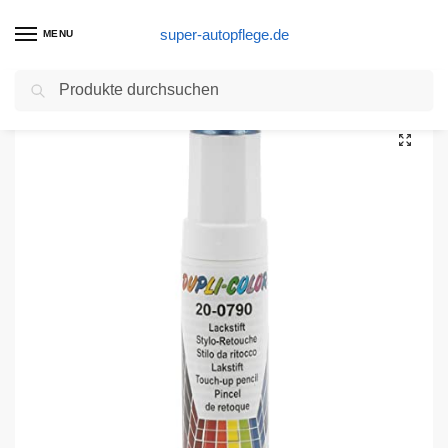
super-autopflege.de
MENU
Suchen
Start
Autolackstift Produkte
Dupli-Color 601422 Lackstift Auto-Color blau metallic 20-0790 12ml, Blue
/
/