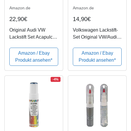
Amazon.de
Amazon.de
22,90€
14,90€
Original Audi VW
Volkswagen Lackstift-
Lackstift Set Acapulco
Set Original VW/Audi
Blau Metallic LR5T
Basislack + Klarlack
Lackstifte [Angabe 17-
Amazon / Ebay
Amazon / Ebay
stellige
Produkt ansehen*
Produkt ansehen*
Fahrzeugidentnummer
erforderlich]
-4%