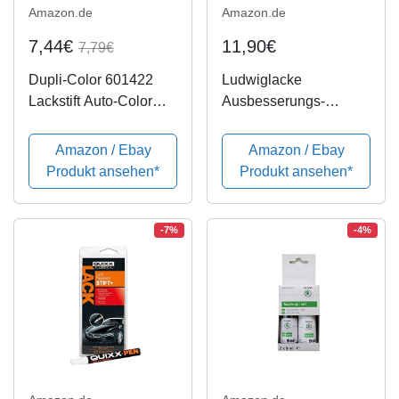
Amazon.de
Amazon.de
7,44€
11,90€
7,79€
Dupli-Color 601422
Ludwiglacke
Lackstift Auto-Color
Ausbesserungs-
blau metallic 20-0790
Lackstift Set mit Nadel
12ml, Blue
+ Pinsel in Ihrer
Amazon / Ebay
Amazon / Ebay
Wunschfarbe 24ml
Produkt ansehen*
Produkt ansehen*
-7%
-4%