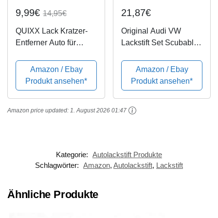
9,99€
21,87€
14,95€
QUIXX Lack Kratzer-
Original Audi VW
Entferner Auto für
Lackstift Set Scubablau
leichte, mittlere und
Metallic LX5Q
tiefere Kratzer | Lack
Amazon / Ebay
Amazon / Ebay
Reparatur System
Produkt ansehen*
Produkt ansehen*
Amazon price updated:
1. August 2026 01:47
Kategorie:
Autolackstift Produkte
Schlagwörter:
Amazon
,
Autolackstift
,
Lackstift
Ähnliche Produkte