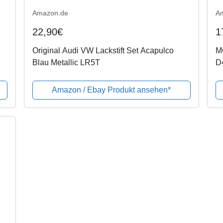
Amazon.de
A
22,90€
1
Original Audi VW Lackstift Set Acapulco
MG
Blau Metallic LR5T
D
Kl
Amazon / Ebay Produkt ansehen*