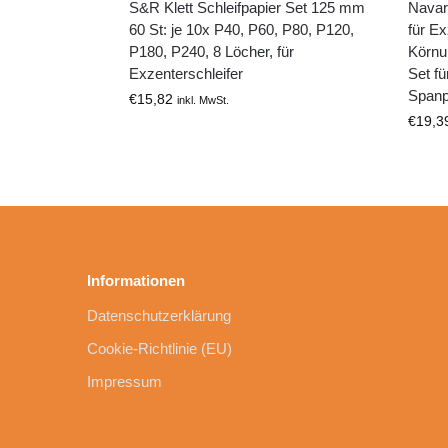
S&R Klett Schleifpapier Set 125 mm
Navari
60 St: je 10x P40, P60, P80, P120,
für Ex
P180, P240, 8 Löcher, für
Körnu
Exzenterschleifer
Set fü
Spanpl
€
15,82
inkl. MwSt.
€
19,3
Informationen
Datenschutzerklärung
Cookie-Richtlinie (EU)
Impressum