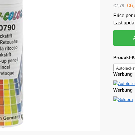
€
6
€
7,79
Price per u
Last upda
Produkt-K
Autolacks
Werbung
Werbung