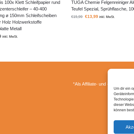
s 100x Klett Schleifpapier rund
TUGA Chemie Felgenreiniger Al
zenterschleifer – 40-400
Teufel Spezial, Sprühflasche, 1
ng ø 150mm Schleifscheiben
€
13,99
€
15,99
inkl. MwSt.
r Holz Holzwerkstoffe
atte Metall
9
inkl. MwSt.
*Als Affiliate- und -Ebay/Amazo
Um dir ein o
Geräteinfor
Technologien
dieser Websi
können best
Akz