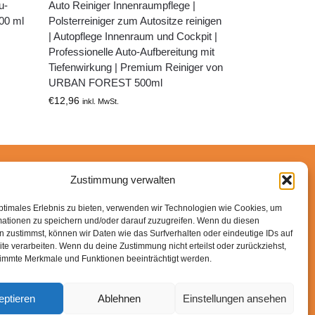
u-
Auto Reiniger Innenraumpflege |
000 ml
Polsterreiniger zum Autositze reinigen
| Autopflege Innenraum und Cockpit |
Professionelle Auto-Aufbereitung mit
Tiefenwirkung | Premium Reiniger von
URBAN FOREST 500ml
€
12,96
inkl. MwSt.
Zustimmung verwalten
n-Partner verdiene ich an qualifizierten Käufen.
ptimales Erlebnis zu bieten, verwenden wir Technologien wie Cookies, um
mationen zu speichern und/oder darauf zuzugreifen. Wenn du diesen
 zustimmst, können wir Daten wie das Surfverhalten oder eindeutige IDs auf
te verarbeiten. Wenn du deine Zustimmung nicht erteilst oder zurückziehst,
immte Merkmale und Funktionen beeinträchtigt werden.
eptieren
Ablehnen
Einstellungen ansehen