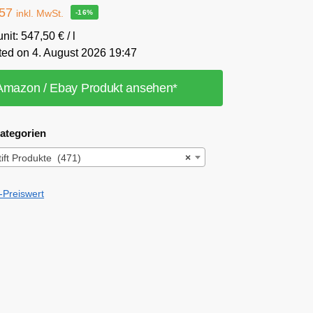
,57
inkl. MwSt.
-16%
nit: 547,50 € / l
ted on 4. August 2026 19:47
Amazon / Ebay Produkt ansehen*
ategorien
tift Produkte (471)
×