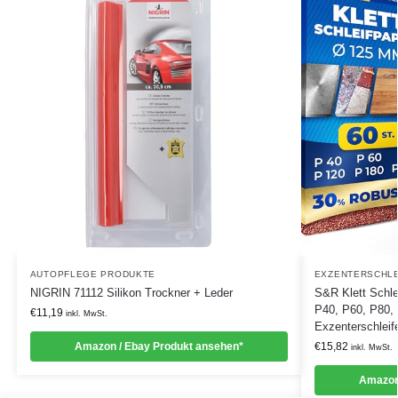
AUTOPFLEGE PRODUKTE
EXZENTERSCHLE
NIGRIN 71112 Silikon Trockner + Leder
S&R Klett Schle
P40, P60, P80, 
€
11,19
inkl. MwSt.
Exzenterschleif
Amazon / Ebay Produkt ansehen*
€
15,82
inkl. MwSt.
Amazon