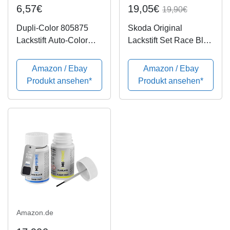
6,57€
19,05€
19,90€
Dupli-Color 805875
Skoda Original
Lackstift Auto-Color
Lackstift Set Race Blau
blau metallic 20-0580
Metallic 8X8X F5W
12ml, Blue
Amazon / Ebay
Amazon / Ebay
Produkt ansehen*
Produkt ansehen*
Amazon.de