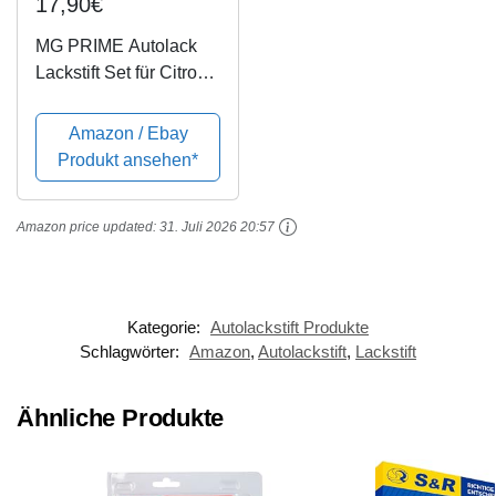
17,90€
MG PRIME Autolack
Lackstift Set für Citroen
KGN Bourrasque
Metallic/Bourrasque
Amazon / Ebay
Blau Metallic Basislack
Produkt ansehen*
Klarlack je 50ml
Amazon price updated:
31. Juli 2026 20:57
Kategorie:
Autolackstift Produkte
Schlagwörter:
Amazon
,
Autolackstift
,
Lackstift
Ähnliche Produkte