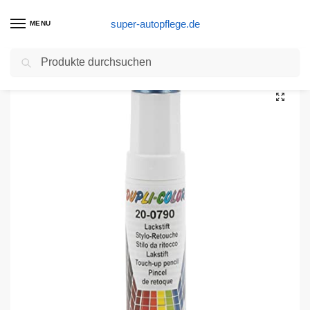
super-autopflege.de
MENU
Suchen
Start
Autolackstift Produkte
Dupli-Color 601422 Lackstift Auto-Color blau metallic 20-0790 12ml, Blue
/
/