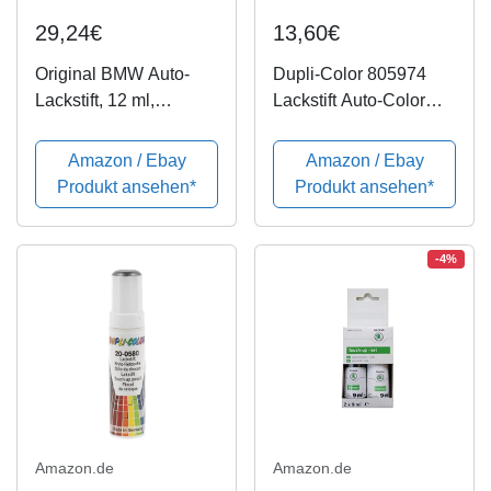
29,24€
13,60€
Original BMW Auto-
Dupli-Color 805974
Lackstift, 12 ml,
Lackstift Auto-Color
mediterranes Blau-
blau metallic 20-0807
Metallic, 51912405160
12ml, Blue
Amazon / Ebay
Amazon / Ebay
Produkt ansehen*
Produkt ansehen*
-4%
Amazon.de
Amazon.de