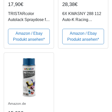
17,90€
28,38€
TRISTARcolor
6X KWASNY 288 112
Autolack Spraydose für
Auto-K Racing
ARO/Dacia D42 Bleu
Lackspray blau metallic
Navy/Marine Blau
400ml
Amazon / Ebay
Amazon / Ebay
Basislack Sprühdose
Produkt ansehen*
Produkt ansehen*
400ml
Amazon.de