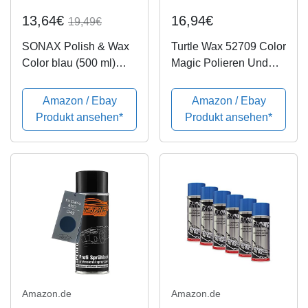
13,64€
16,94€
19,49€
SONAX Polish & Wax
Turtle Wax 52709 Color
Color blau (500 ml)
Magic Polieren Und
Politur mit
Lackieren 500Ml Blau
Farbpigmenten und
Amazon / Ebay
Amazon / Ebay
Wachsanteilen | Art-Nr.
Produkt ansehen*
Produkt ansehen*
02962000
Amazon.de
Amazon.de