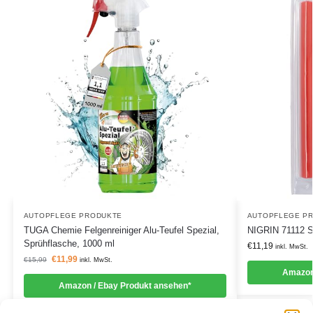
AUTOPFLEGE PRODUKTE
AUTOPFLEGE P
TUGA Chemie Felgenreiniger Alu-Teufel Spezial,
NIGRIN 71112 Si
Sprühflasche, 1000 ml
€
11,19
inkl. MwSt.
€
11,99
€
15,99
inkl. MwSt.
Amazon
Amazon / Ebay Produkt ansehen*