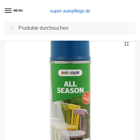
super-autopflege.de
MENU
Suchen
Start
Autolack Produkte
Dupli-Color 466762 Lackspray enzianblau 400 ml
/
/