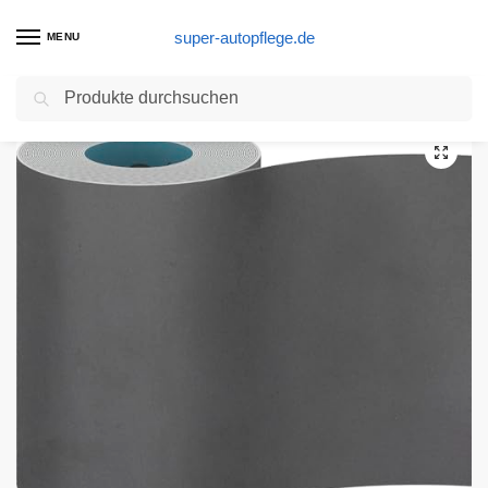
super-autopflege.de
MENU
Suchen
Start
Nassschleifpapier Produkte
Bosch Professional Schleifrolle Best for Coatings and Composites für Lack und Kunststoff (93 mm, 5 m, Körnung 400, C355)
/
/