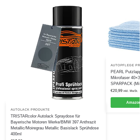
AUTOPFLEGE P
PEARL Putzlapp
Mikrofaser 40×
SPARPACK (Mikr
€
20,99
inkl. MwSt.
Amazon
AUTOLACK PRODUKTE
TRISTARcolor Autolack Spraydose für
Bayerische Motoren Werke/BMW 397 Anthrazit
Metallic/Moiregrau Metallic Basislack Sprühdose
400ml