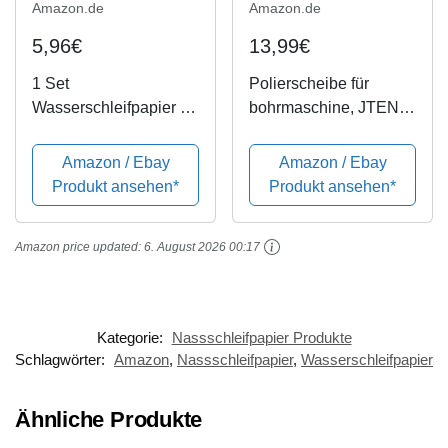
Amazon.de
Amazon.de
5,96€
13,99€
1 Set
Polierscheibe für
Wasserschleifpapier 18
bohrmaschine, JTENG
Blatt - Je 3 Blatt 800
polieraufsatz 6 pcs
1000 1200 1500 2000
bürsten satz konischer
Amazon / Ebay
Amazon / Ebay
3000
baumwollsamt Polier
Produkt ansehen*
Produkt ansehen*
Nassschleifpapier Fein
Wheel Polierkegel
Polishing Buffing Pad
Amazon price updated:
6. August 2026 00:17
Für Manifold...
Kategorie:
Nassschleifpapier Produkte
Schlagwörter:
Amazon
,
Nassschleifpapier
,
Wasserschleifpapier
Ähnliche Produkte