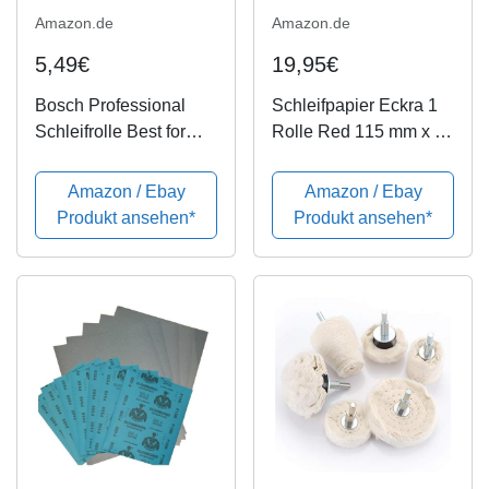
Amazon.de
Amazon.de
5,49€
19,95€
Bosch Professional
Schleifpapier Eckra 1
Schleifrolle Best for
Rolle Red 115 mm x 50
Coatings and
m Korn 400
Composites für Lack
Amazon / Ebay
Amazon / Ebay
und Kunststoff (93 mm,
Produkt ansehen*
Produkt ansehen*
5 m, Körnung 400,
C355)