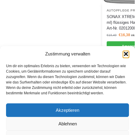
AUTOPFLEGE P
SONAX XTREME B
ml) flüssiges Ha
Art-Nr. 0201200
€
16,38
€
19,49
ink
Amazon
Zustimmung verwalten
Um dir ein optimales Erlebnis zu bieten, verwenden wir Technologien wie
Cookies, um Geräteinformationen zu speichern und/oder darauf
zuzugreifen. Wenn du diesen Technologien zustimmst, können wir Daten
Informationen
wie das Surfverhalten oder eindeutige IDs auf dieser Website verarbeiten.
Wenn du deine Zustimmung nicht erteilst oder zurückziehst, können
Datenschutzerklärung
bestimmte Merkmale und Funktionen beeinträchtigt werden.
Cookie-Richtlinie (EU)
Akzeptieren
Impressum
Ablehnen
*Als Affiliate- und -Ebay/Amazon-Partner verdiene ich an
qualifizierten Käufen.