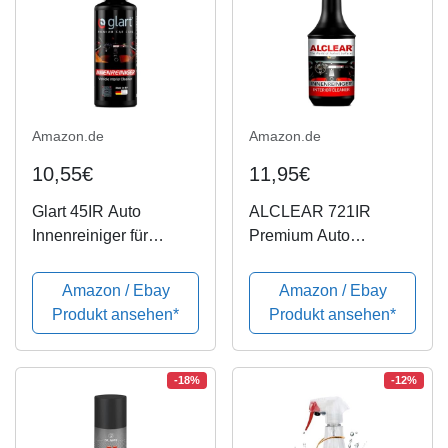
Amazon.de
Amazon.de
10,55€
11,95€
Glart 45IR Auto
ALCLEAR 721IR
Innenreiniger für
Premium Auto
Cockpit, Polster, Leder,
Innenreiniger mit
Innenraum,
Tiefenwirkung, 1.000
Amazon / Ebay
Amazon / Ebay
Armaturenbrett, 500 ml
ml
Produkt ansehen*
Produkt ansehen*
-18%
-12%