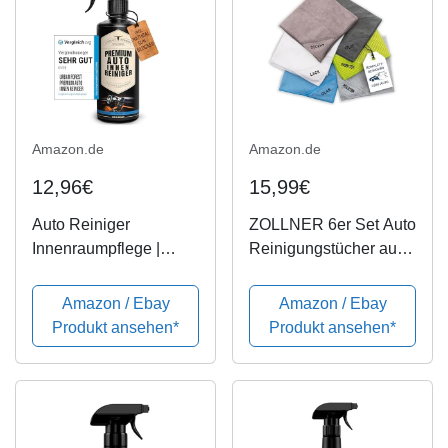
Amazon.de
Amazon.de
12,96€
15,99€
Auto Reiniger
ZOLLNER 6er Set Auto
Innenraumpflege |
Reinigungstücher aus
Polsterreiniger zum
Microfaser, 40x40 cm
Autositze reinigen |
Amazon / Ebay
Amazon / Ebay
Autopflege Innenraum
Produkt ansehen*
Produkt ansehen*
und Cockpit |
Professionelle Auto-
Aufbereitung mit...