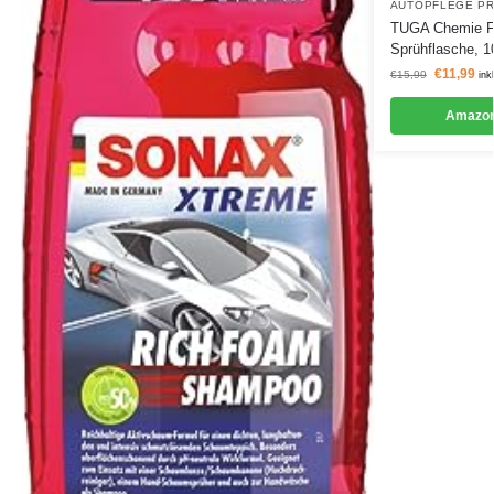
AUTOPFLEGE P
TUGA Chemie Fel
Sprühflasche, 1
€
11,99
€
15,99
ink
Amazon