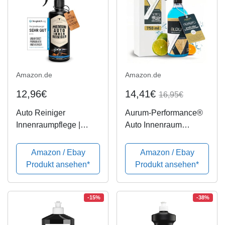
Amazon.de
Amazon.de
12,96€
14,41€
16,95€
Auto Reiniger
Aurum-Performance®
Innenraumpflege |
Auto Innenraum
Polsterreiniger zum
Reiniger –
Autositze reinigen |
Cockpitspray und
Amazon / Ebay
Amazon / Ebay
Autopflege Innenraum
Kunststoffreiniger für
Produkt ansehen*
Produkt ansehen*
und Cockpit |
die gründliche
Professionelle Auto-
Autoreinigung -
Aufbereitung mit...
professioneller
-15%
-38%
Innenraumreiniger
Auto...