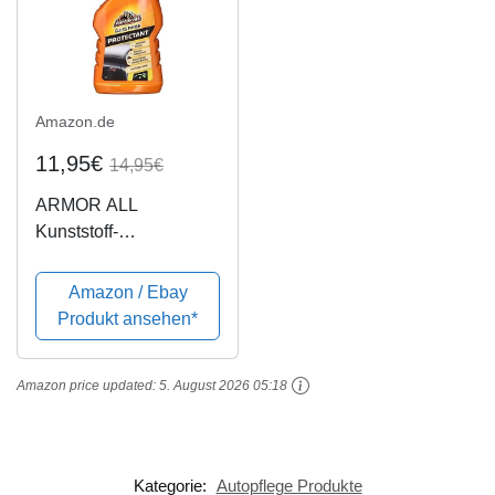
Amazon.de
11,95€
14,95€
ARMOR ALL
Kunststoff-
Tiefenpfleger glänzend
500 ml für Vinyl,
Amazon / Ebay
Gummi, behandeltes
Produkt ansehen*
Leder, versiegeltes
Holz u.v.m.
Amazon price updated:
5. August 2026 05:18
Kategorie:
Autopflege Produkte