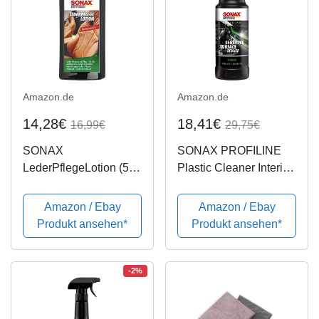
Amazon.de
Amazon.de
14,28€
18,41€
16,99€
29,75€
SONAX
SONAX PROFILINE
LederPflegeLotion (500
Plastic Cleaner Interior
ml) wasserabweisende
(1 Liter) reinigt und
Lederpflege mit
pflegt
Amazon / Ebay
Amazon / Ebay
Bienenwachs für eine
Kunststoffoberflächen
Produkt ansehen*
Produkt ansehen*
sanfte Reinigung und
im Autoinnenraum | Art-
Pflege
Nr. 02863000
-2%