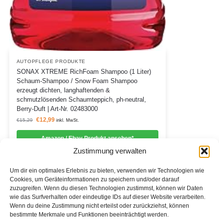
AUTOPFLEGE PRODUKTE
SONAX XTREME RichFoam Shampoo (1 Liter)
Schaum-Shampoo / Snow Foam Shampoo
erzeugt dichten, langhaftenden &
schmutzlösenden Schaumteppich, ph-neutral,
Berry-Duft | Art-Nr. 02483000
€
12,99
€
15,29
inkl. MwSt.
Amazon / Ebay Produkt ansehen*
Zustimmung verwalten
Um dir ein optimales Erlebnis zu bieten, verwenden wir Technologien wie
Cookies, um Geräteinformationen zu speichern und/oder darauf
zuzugreifen. Wenn du diesen Technologien zustimmst, können wir Daten
Informationen
wie das Surfverhalten oder eindeutige IDs auf dieser Website verarbeiten.
Wenn du deine Zustimmung nicht erteilst oder zurückziehst, können
Datenschutzerklärung
bestimmte Merkmale und Funktionen beeinträchtigt werden.