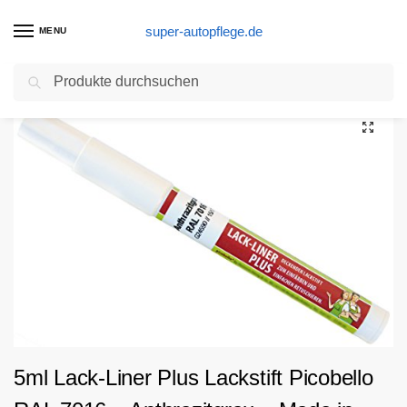
super-autopflege.de
MENU
Suchen
Start
Autolackstift Produkte
5ml Lack-Liner Plus Lackstift Picobello RAL 7016 – Anthrazitgrau – Made in Germany
/
/
5ml Lack-Liner Plus Lackstift Picobello