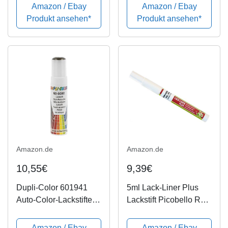
ml
+ Pinsel in Ihrer
Amazon / Ebay
Amazon / Ebay
Wunschfarbe 24ml
Produkt ansehen*
Produkt ansehen*
Amazon.de
Amazon.de
10,55€
9,39€
Dupli-Color 601941
5ml Lack-Liner Plus
Auto-Color-Lackstifte,
Lackstift Picobello RAL
12 ml, Braun Metallic
7016 - Anthrazitgrau -
60-0390
Made in Germany
Amazon / Ebay
Amazon / Ebay