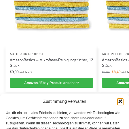
AUTOLACK PRODUKTE
AUTOPFLEGE P
AmazonBasics – Mikrofaser-Reinigungstücher, 12
AmazonBasics – 
Stück
Stück
€
9,99
€
8,49
€
9,64
inkl. MwSt.
inkl. 
Amazon / Ebay Produkt ansehen*
Amazon
Zustimmung verwalten
Um dir ein optimales Erlebnis zu bieten, verwenden wir Technologien wie
Cookies, um Geräteinformationen zu speichern und/oder darauf
zuzugreifen. Wenn du diesen Technologien zustimmst, können wir Daten
Informationen
wie das Surfverhalten oder eindeutige IDs auf dieser Website verarbeiten.