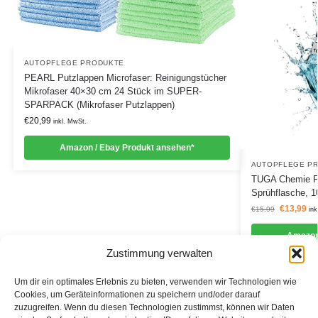
AUTOPFLEGE PRODUKTE
PEARL Putzlappen Microfaser: Reinigungstücher
Mikrofaser 40×30 cm 24 Stück im SUPER-
SPARPACK (Mikrofaser Putzlappen)
€
20,99
inkl. MwSt.
Amazon / Ebay Produkt ansehen*
AUTOPFLEGE P
TUGA Chemie Fel
Sprühflasche, 1
€
13,99
€
15,99
ink
Amazon
Zustimmung verwalten
Um dir ein optimales Erlebnis zu bieten, verwenden wir Technologien wie
Cookies, um Geräteinformationen zu speichern und/oder darauf
zuzugreifen. Wenn du diesen Technologien zustimmst, können wir Daten