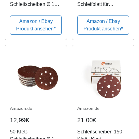
Schleifscheiben Ø 125
Schleifblatt für
mm Körnung 40 für
Exzenterschleifer Holz
Exzenter-Schleifer 8
und Farbe (50 Stück, Ø
Amazon / Ebay
Amazon / Ebay
Loch
125 mm, Körnung 40,
Produkt ansehen*
Produkt ansehen*
C470)
Amazon.de
Amazon.de
12,99€
21,00€
50 Klett-
Schleifscheiben 150