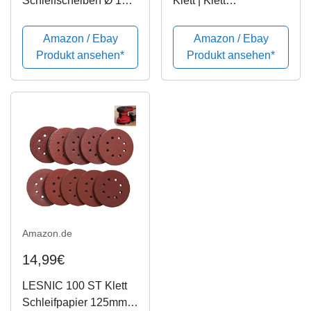
Schleifscheiben Ø 125
Klett | Klett
mm Körnung 40 für
Schleifscheiben
Exzenter-Schleifer 8
150mm 40 Körnung |
Amazon / Ebay
Amazon / Ebay
Loc
40 Stk. Schleifpapier
Produkt ansehen*
Produkt ansehen*
von Wabrasive | Ideal
für den
Exzenterschleifer
Amazon.de
14,99€
LESNIC 100 ST Klett
Schleifpapier 125mm