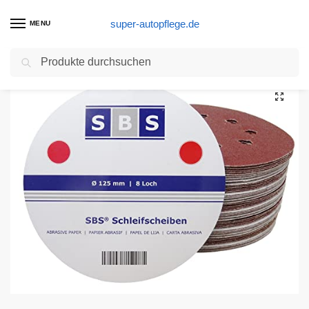
super-autopflege.de
MENU
Suchen
Start
Exzenterschleifer Produkte
50 Stück SBS Klett-Schleifscheiben Ø 125 mm Körnung 40 für Exzenter-Schleifer 8 Loch
/
/