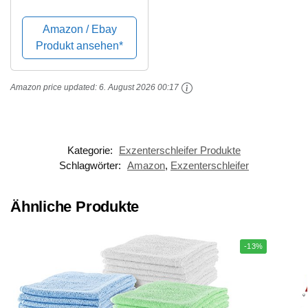
Pads, Orbital
Schleifscheiben 5 Zoll
Amazon / Ebay
8 Löcher
Produkt ansehen*
40/60/80/100/120/180/
240/320/400/800
Amazon price updated:
6. August 2026 00:17
Körnung Stück
Schleifscheiben für...
Kategorie:
Exzenterschleifer Produkte
Schlagwörter:
Amazon
,
Exzenterschleifer
Ähnliche Produkte
-13%