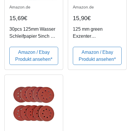
Amazon.de
Amazon.de
15,69€
15,90€
30pcs 125mm Wasser
125 mm green
Schleifpapier 5inch Grit
Exzenter
1500-10000 Mix Grit
Schleifscheiben
Set Schleifscheiben
Sortiment SET 50
Amazon / Ebay
Amazon / Ebay
Hook Loop
Scheiben P2000
Produkt ansehen*
Produkt ansehen*
Schleifpapier Runde
P1500 P1200 P1000
Sandpapier Disk Sand
P800, 8 Loch Klett
Sheet
Schleifpapier