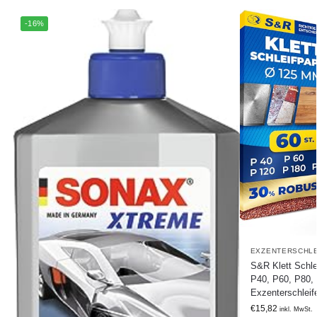
-16%
EXZENTERSCHLE
S&R Klett Schle
P40, P60, P80, 
Exzenterschleif
€
15,82
inkl. MwSt.