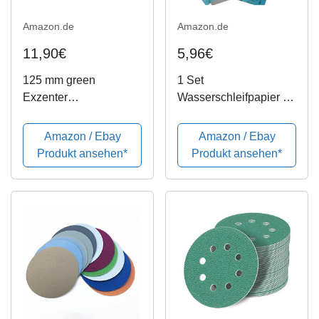
Amazon.de
Amazon.de
11,90€
5,96€
125 mm green
1 Set
Exzenter
Wasserschleifpapier 18
Schleifscheiben
Blatt - Je 3 Blatt 800
Sortiment SET 25
1000 1200 1500 2000
Amazon / Ebay
Amazon / Ebay
Scheiben P2000
3000
Produkt ansehen*
Produkt ansehen*
P1500 P1200 P1000
Nassschleifpapier Fein
P800, 8 Loch Klett
Schleifpapier