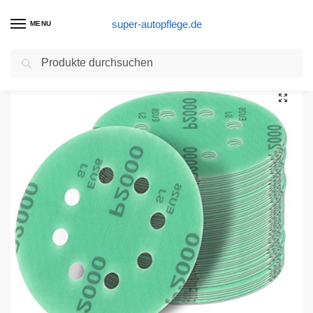
super-autopflege.de
MENU
Suchen
Start
Nassschleifpapier Produkte
125 mm green Exzenter Schleifscheiben Sortiment SET 25 Scheiben P2000 P1500 P1200 P1000 P800, 8 Loch Klett Schleifpapier
/
/