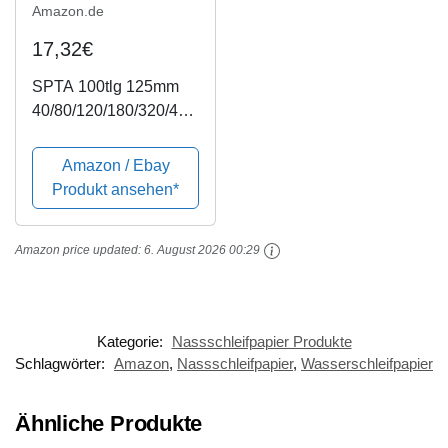
Amazon.de
17,32€
SPTA 100tlg 125mm
40/80/120/180/320/400
/600/800/1500/2000
Schleifscheiben Klett-
Amazon / Ebay
Schleifpapier Klett-
Produkt ansehen*
Schleifblätter
Schleifpapiere
Amazon price updated:
6. August 2026 00:29
Exzenter-Schleifer
Körnung,...
Kategorie:
Nassschleifpapier Produkte
Schlagwörter:
Amazon
,
Nassschleifpapier
,
Wasserschleifpapier
Ähnliche Produkte