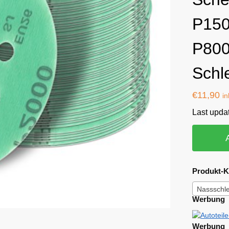
P150
P800
Schle
€
11,90
in
Last upda
Produkt-K
Nassschle
Werbung
Werbung