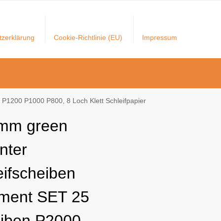
tzerklärung
Cookie-Richtlinie (EU)
Impressum
P1200 P1000 P800, 8 Loch Klett Schleifpapier
mm green
nter
eifscheiben
iment SET 25
iben P2000