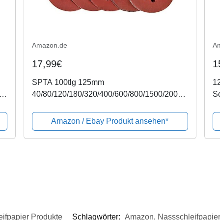
Amazon.de
A
17,99€
1
SPTA 100tlg 125mm
1
40/80/120/180/320/400/600/800/1500/2000
S
Schleifscheiben Klett-Schleifpapier Klett-
P
Schleifblätter Schleifpapiere Exzenter-
Sc
Amazon / Ebay Produkt ansehen*
Schleifer Körnung,...
ifpapier Produkte
Schlagwörter:
Amazon
,
Nassschleifpapier