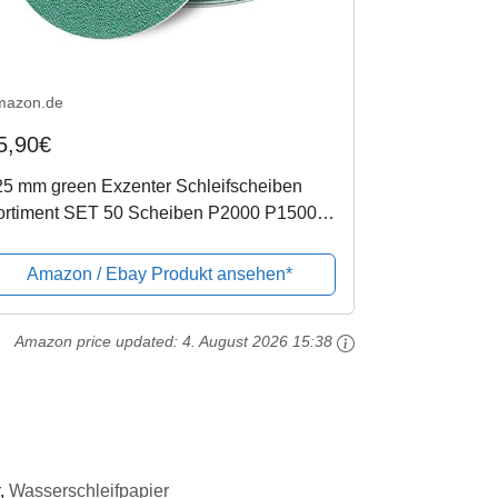
mazon.de
5,90€
25 mm green Exzenter Schleifscheiben
ortiment SET 50 Scheiben P2000 P1500
1200 P1000 P800, 8 Loch Klett
hleifpapier
Amazon / Ebay Produkt ansehen*
Amazon price updated:
4. August 2026 15:38
,
Wasserschleifpapier