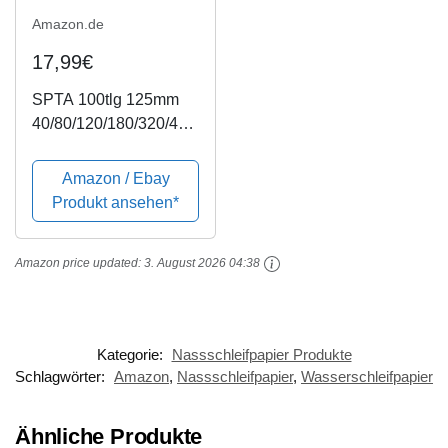
Amazon.de
17,99€
SPTA 100tlg 125mm
40/80/120/180/320/400
/600/800/1500/2000
Schleifscheiben Klett-
Amazon / Ebay
Schleifpapier Klett-
Produkt ansehen*
Schleifblätter
Schleifpapiere
Amazon price updated:
3. August 2026 04:38
Exzenter-Schleifer
Körnung,...
Kategorie:
Nassschleifpapier Produkte
Schlagwörter:
Amazon
,
Nassschleifpapier
,
Wasserschleifpapier
Ähnliche Produkte