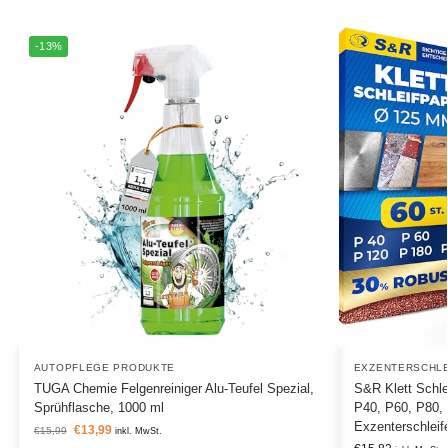
-13%
AUTOPFLEGE PRODUKTE
EXZENTERSCHLE
TUGA Chemie Felgenreiniger Alu-Teufel Spezial,
S&R Klett Schle
Sprühflasche, 1000 ml
P40, P60, P80, 
Exzenterschleif
€
13,99
€
15,99
inkl. MwSt.