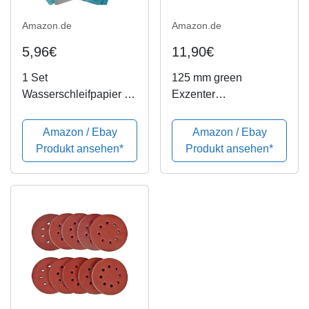
Amazon.de
Amazon.de
5,96€
11,90€
1 Set
125 mm green
Wasserschleifpapier 18
Exzenter
Blatt - Je 3 Blatt 800
Schleifscheiben
1000 1200 1500 2000
Sortiment SET 25
Amazon / Ebay
Amazon / Ebay
3000
Scheiben P2000
Produkt ansehen*
Produkt ansehen*
Nassschleifpapier Fein
P1500 P1200 P1000
P800, 8 Loch Klett
Schleifpapier