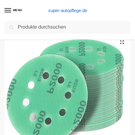
super-autopflege.de
MENU
Suchen
Start
Nassschleifpapier Produkte
125 mm green Exzenter Schleifscheiben Sortiment SET 25 Scheiben P2000 P1500 P1200 P1000 P800, 8 Loch Klett Schleifpapier
/
/